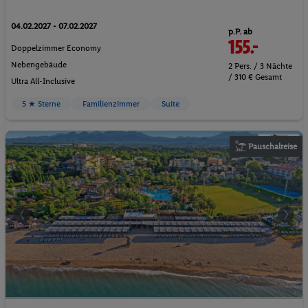
04.02.2027 - 07.02.2027
p.P. ab
155.-
Doppelzimmer Economy
Nebengebäude
2 Pers. / 3 Nächte
/ 310 € Gesamt
Ultra All-Inclusive
5 ★ Sterne
Familienzimmer
Suite
Pauschalreise