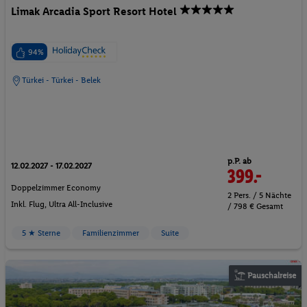
Limak Arcadia Sport Resort Hotel
94%
Türkei - Türkei - Belek
p.P. ab
12.02.2027 - 17.02.2027
399.-
Doppelzimmer Economy
2 Pers. / 5 Nächte
Inkl. Flug,
Ultra All-Inclusive
/ 798 € Gesamt
5 ★ Sterne
Familienzimmer
Suite
Pauschalreise