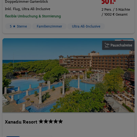
501.-
Doppelzimmer Gartenblick
Inkl. Flug,
Ultra All-Inclusive
2 Pers. / 5 Nächte
/ 1002 € Gesamt
flexible Umbuchung & Stornierung
5 ★ Sterne
Familienzimmer
Ultra All-Inclusive
Pauschalreise
Xanadu Resort