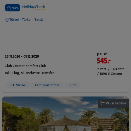
94%
Türkei - Türkei - Belek
p.P. ab
26.11.2026 - 01.12.2026
545.-
Club Zimmer Komfort Club
2 Pers. / 5 Nächte
Inkl. Flug,
All-Inclusive
, Transfer
/ 1090 € Gesamt
5 ★ Sterne
Familienzimmer
Suite
Pauschalreise