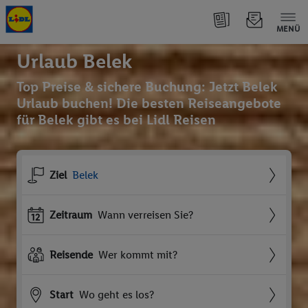
MENÜ
Urlaub Belek
Top Preise & sichere Buchung: Jetzt Belek
Urlaub buchen! Die besten Reiseangebote
für Belek gibt es bei Lidl Reisen
Ziel
Belek
Zeitraum
Wann verreisen Sie?
Reisende
Wer kommt mit?
Start
Wo geht es los?