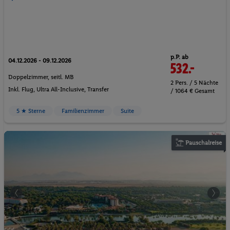
p.P. ab
04.12.2026 - 09.12.2026
532.-
Doppelzimmer, seitl. MB
2 Pers. / 5 Nächte
Inkl. Flug,
Ultra All-Inclusive
, Transfer
/ 1064 € Gesamt
5 ★ Sterne
Familienzimmer
Suite
Pauschalreise