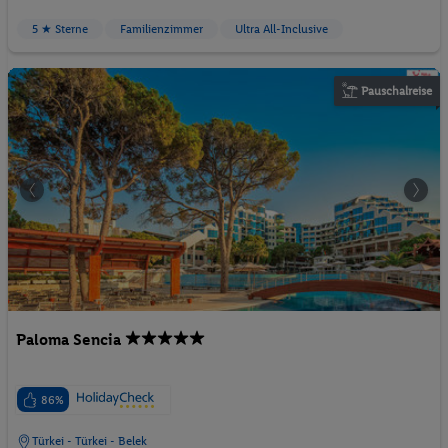
5 ★ Sterne
Familienzimmer
Ultra All-Inclusive
Pauschalreise
Paloma Sencia
86%
Türkei - Türkei - Belek