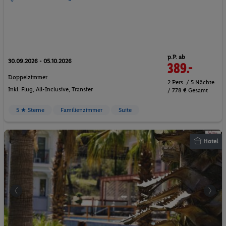
p.P. ab
30.09.2026 - 05.10.2026
389.-
Doppelzimmer
2 Pers. / 5 Nächte
Inkl. Flug,
All-Inclusive
, Transfer
/ 778 € Gesamt
5 ★ Sterne
Familienzimmer
Suite
Hotel