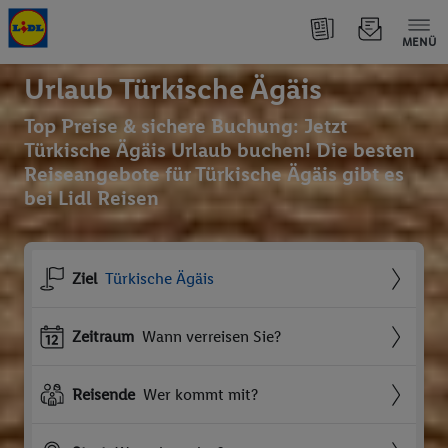
MENÜ
Urlaub Türkische Ägäis
Top Preise & sichere Buchung: Jetzt
Türkische Ägäis Urlaub buchen! Die besten
Reiseangebote für Türkische Ägäis gibt es
bei Lidl Reisen
Ziel
Türkische Ägäis
Zeitraum
Wann verreisen Sie?
Reisende
Wer kommt mit?