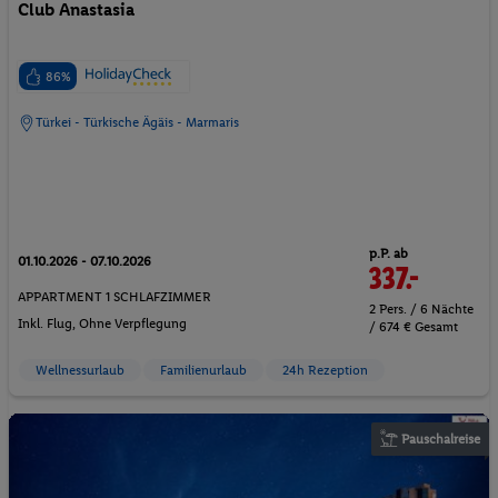
Club Anastasia
86%
Türkei - Türkische Ägäis - Marmaris
p.P. ab
01.10.2026 - 07.10.2026
337.-
APPARTMENT 1 SCHLAFZIMMER
2 Pers. / 6 Nächte
Inkl. Flug,
Ohne Verpflegung
/ 674 € Gesamt
Wellnessurlaub
Familienurlaub
24h Rezeption
Pauschalreise