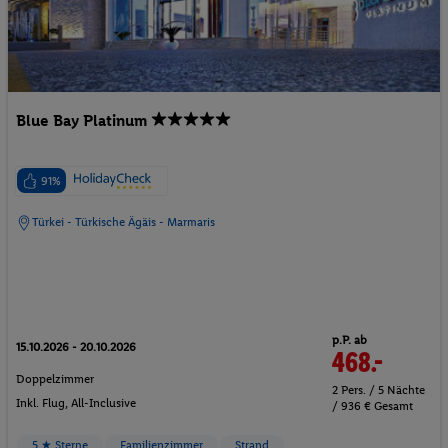
Blue Bay Platinum
91%
Türkei - Türkische Ägäis - Marmaris
p.P. ab
15.10.2026 - 20.10.2026
468.-
Doppelzimmer
2 Pers. / 5 Nächte
Inkl. Flug,
All-Inclusive
/ 936 € Gesamt
5 ★ Sterne
Familienzimmer
Strand