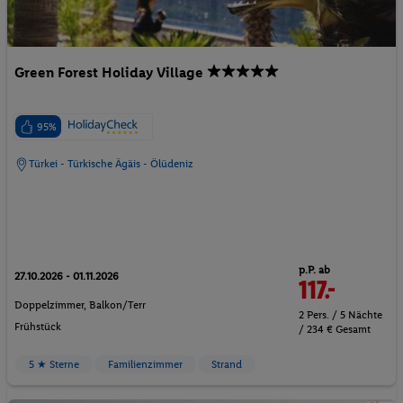
Green Forest Holiday Village
95%
Türkei - Türkische Ägäis - Ölüdeniz
p.P. ab
27.10.2026 - 01.11.2026
117.-
Doppelzimmer, Balkon/Terr
2 Pers. / 5 Nächte
Frühstück
/ 234 € Gesamt
5 ★ Sterne
Familienzimmer
Strand