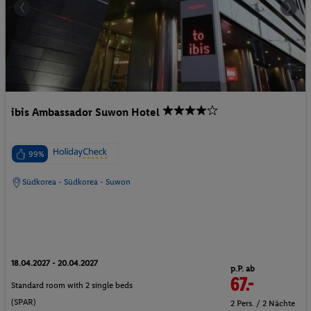
ibis Ambassador Suwon Hotel
99%
Südkorea - Südkorea - Suwon
18.04.2027 - 20.04.2027
p.P. ab
67.-
Standard room with 2 single beds
(SPAR)
2 Pers. / 2 Nächte