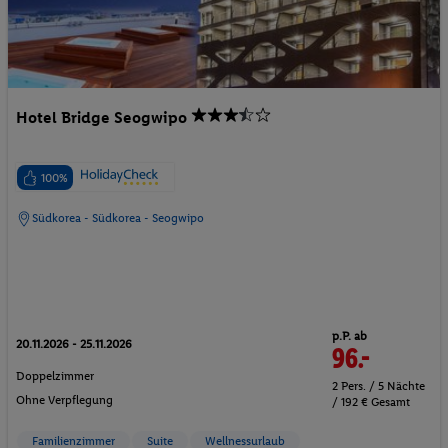
Hotel Bridge Seogwipo
100%
Südkorea - Südkorea - Seogwipo
p.P. ab
20.11.2026 - 25.11.2026
96.-
Doppelzimmer
2 Pers. / 5 Nächte
Ohne Verpflegung
/ 192 € Gesamt
Familienzimmer
Suite
Wellnessurlaub