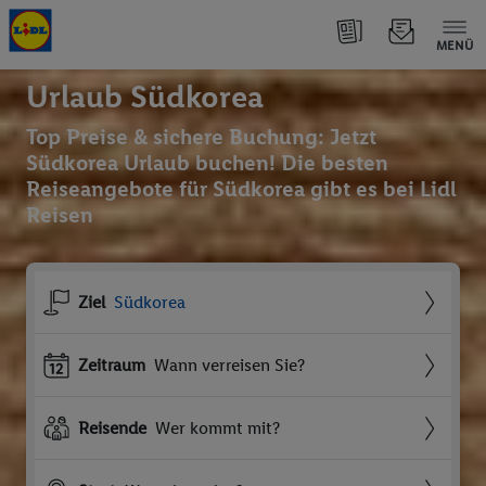
MENÜ
Urlaub Südkorea
Top Preise & sichere Buchung: Jetzt
Südkorea Urlaub buchen! Die besten
Reiseangebote für Südkorea gibt es bei Lidl
Reisen
Ziel
Südkorea
Zeitraum
Wann verreisen Sie?
Reisende
Wer kommt mit?