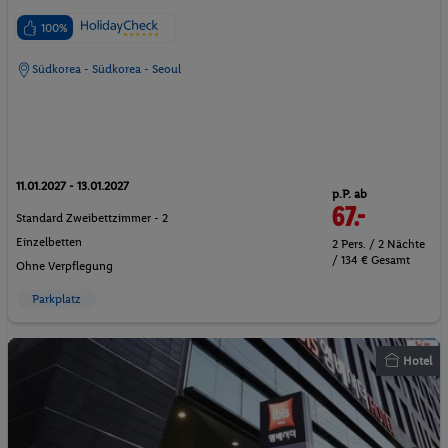
100%
Südkorea - Südkorea - Seoul
11.01.2027 - 13.01.2027
p.P. ab
67.-
Standard Zweibettzimmer - 2
Einzelbetten
2 Pers. / 2 Nächte
/ 134 € Gesamt
Ohne Verpflegung
Parkplatz
Hotel