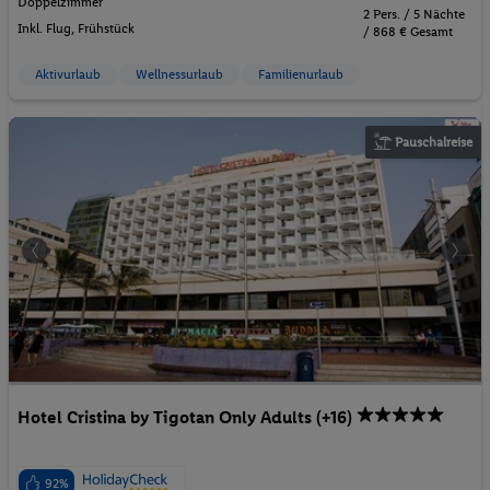
Doppelzimmer
2 Pers. / 5 Nächte
Inkl. Flug,
Frühstück
/ 868 € Gesamt
Aktivurlaub
Wellnessurlaub
Familienurlaub
Pauschalreise
Hotel Cristina by Tigotan Only Adults (+16)
92%