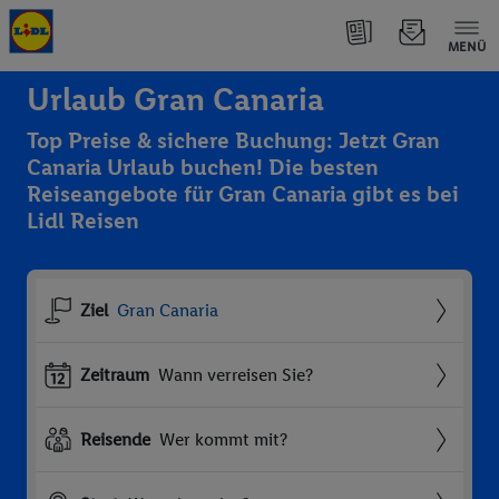
MENÜ
Urlaub Gran Canaria
Top Preise & sichere Buchung: Jetzt Gran
Canaria Urlaub buchen! Die besten
Reiseangebote für Gran Canaria gibt es bei
Lidl Reisen
Ziel
Gran Canaria
Zeitraum
Wann verreisen Sie?
Reisende
Wer kommt mit?