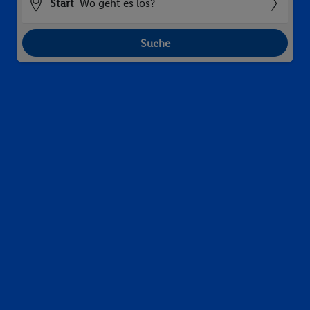
Start
Wo geht es los?
Suche