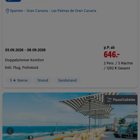
Spanien - Gran Canaria - Las Palmas de Gran Canaria
p.P. ab
03.09.2026 - 08.09.2026
646.-
Doppelzimmer Komfort
2 Pers. / 5 Nächte
Inkl. Flug,
Frühstück
/ 1292 € Gesamt
5 ★ Sterne
Strand
Sandstrand
Pauschalreise