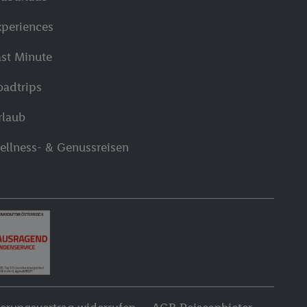
xperiences
ast Minute
oadtrips
rlaub
ellness- & Genussreisen