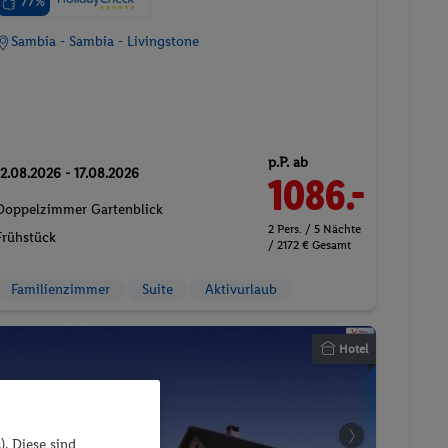
77%
Sambia - Sambia - Livingstone
p.P. ab
12.08.2026 - 17.08.2026
1086.-
Doppelzimmer Gartenblick
2 Pers. / 5 Nächte
Frühstück
/ 2172 € Gesamt
Familienzimmer
Suite
Aktivurlaub
Hotel
). Diese sind