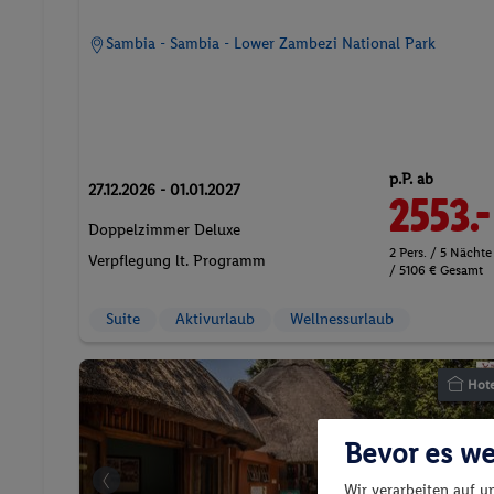
Sambia - Sambia - Lower Zambezi National Park
p.P. ab
27.12.2026 - 01.01.2027
2553.-
Doppelzimmer Deluxe
2 Pers. / 5 Nächte
Verpflegung lt. Programm
/ 5106 € Gesamt
Suite
Aktivurlaub
Wellnessurlaub
Hote
Bevor es we
Wir verarbeiten auf u