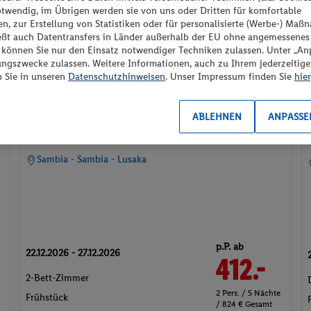
otwendig, im Übrigen werden sie von uns oder Dritten für komfortable
n, zur Erstellung von Statistiken oder für personalisierte (Werbe-) Ma
ießt auch Datentransfers in Länder außerhalb der EU ohne angemessenes
“ können Sie nur den Einsatz notwendiger Techniken zulassen. Unter „A
ungszwecke zulassen. Weitere Informationen, auch zu Ihrem jederzeitig
n Sie in unseren
Datenschutzhinweisen
. Unser Impressum finden Sie
hier
Southern Sun Ridgeway Lusaka
ABLEHNEN
ANPASSE
100%
Sambia - Sambia - Lusaka
p.P. ab
22.12.2026 - 27.12.2026
412.-
2-Bett-Zimmer
2 Pers. / 5 Nächte
Frühstück
/ 824 € Gesamt