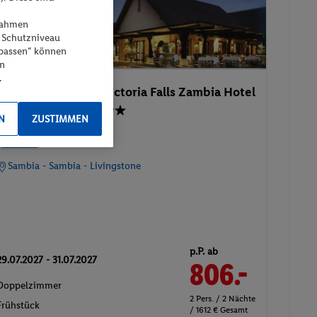
ßnahmen
 Schutzniveau
npassen“ können
en
.
Royal Livingstone Victoria Falls Zambia Hotel
by Anantara
N
ZUSTIMMEN
100%
Sambia - Sambia - Livingstone
p.P. ab
29.07.2027 - 31.07.2027
806.-
Doppelzimmer
2 Pers. / 2 Nächte
Frühstück
/ 1612 € Gesamt