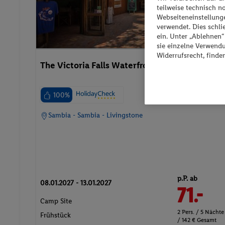
teilweise technisch n
Webseiteneinstellunge
verwendet. Dies schl
ein. Unter „Ablehnen
sie einzelne Verwend
Widerrufsrecht, finde
The Victoria Falls Waterfront Lodge
100%
Sambia - Sambia - Livingstone
p.P. ab
08.01.2027 - 13.01.2027
71.-
Camp Site
2 Pers. / 5 Nächte
Frühstück
/ 142 € Gesamt