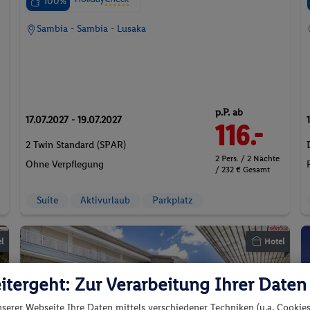
100%
Sambia - Sambia - Lusaka
p.P. ab
17.07.2027 - 19.07.2027
116.-
2 Twin Standard (SPAR)
2 Pers. / 2 Nächte
Ohne Verpflegung
/ 232 € Gesamt
Suite
Aktivurlaub
Parkplatz
l
Hotel
itergeht: Zur Verarbeitung Ihrer Daten
nserer Webseite Ihre Daten mittels verschiedener Techniken (u.a. Cookies