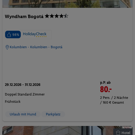
Wyndham Bogotá
98%
Kolumbien - Kolumbien - Bogotá
p.P. ab
29.12.2026 - 31.12.2026
80.-
Doppel Standard Zimmer
2 Pers. / 2 Nächte
Frühstück
/ 160 € Gesamt
Urlaub mit Hund
Parkplatz
Hotel