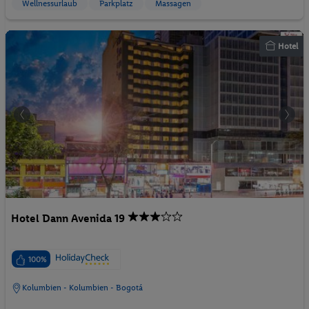
Wellnessurlaub
Parkplatz
Massagen
Hotel
Hotel Dann Avenida 19
100%
Kolumbien - Kolumbien - Bogotá