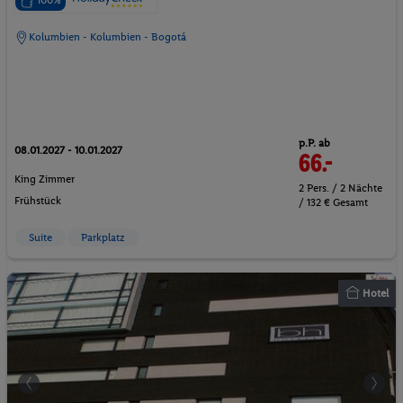
100%
Kolumbien - Kolumbien - Bogotá
p.P. ab
08.01.2027 - 10.01.2027
66.-
King Zimmer
2 Pers. / 2 Nächte
Frühstück
/ 132 € Gesamt
Suite
Parkplatz
Hotel