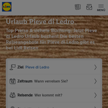
MENÜ
Urlaub Pieve di Ledro
Top Preise & sichere Buchung: Jetzt Pieve
di Ledro Urlaub buchen! Die besten
Reiseangebote für Pieve di Ledro gibt es
bei Lidl Reisen
Ziel
Pieve di Ledro
Zeitraum
Wann verreisen Sie?
Reisende
Wer kommt mit?