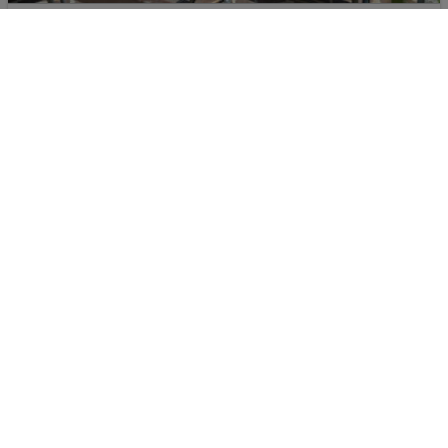
Garden
100%
Italien - Gardasee - Pieve di Ledro
p.P. ab
20.09.2026 - 25.09.2026
601.-
Doppelzimmer - Bilo
2 Pers. / 5 Nächte
Inkl. Flug,
Ohne Verpflegung
/ 1202 € Gesamt
Aktivurlaub
Wellnessurlaub
Familienurlaub
Hotel