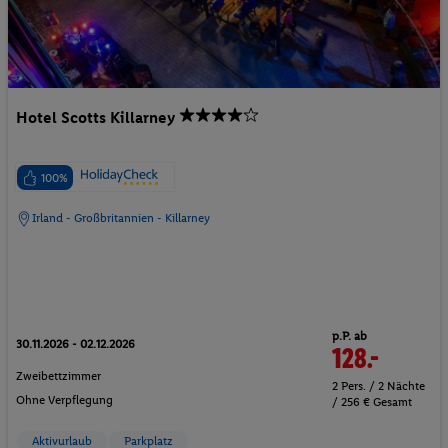
Hotel Scotts Killarney
100%
Irland - Großbritannien - Killarney
p.P. ab
30.11.2026 - 02.12.2026
128.-
Zweibettzimmer
2 Pers. / 2 Nächte
Ohne Verpflegung
/ 256 € Gesamt
Aktivurlaub
Parkplatz