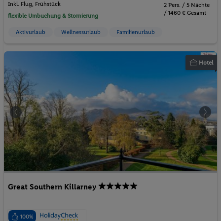
Inkl. Flug,
Frühstück
2 Pers. / 5 Nächte
/ 1460 € Gesamt
flexible Umbuchung & Stornierung
Aktivurlaub
Wellnessurlaub
Familienurlaub
Hotel
Great Southern Killarney
100%