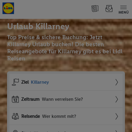
MENÜ
Urlaub Killarney
Top Preise & sichere Buchung: Jetzt
Killarney Urlaub buchen! Die besten
Reiseangebote für Killarney gibt es bei Lidl
Reisen
Ziel
Killarney
Zeitraum
Wann verreisen Sie?
Reisende
Wer kommt mit?