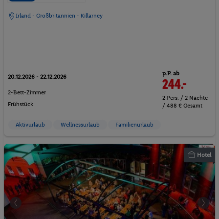
Irland - Großbritannien - Killarney
p.P. ab
20.12.2026 - 22.12.2026
244.-
2-Bett-Zimmer
2 Pers. / 2 Nächte
Frühstück
/ 488 € Gesamt
Aktivurlaub
Wellnessurlaub
Familienurlaub
Hotel