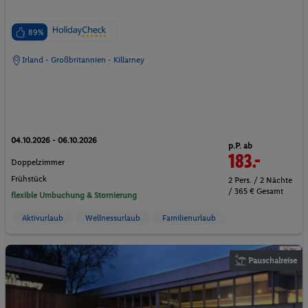
89%
Irland - Großbritannien - Killarney
04.10.2026 - 06.10.2026
p.P. ab
183.-
Doppelzimmer
Frühstück
2 Pers. / 2 Nächte
/ 365 € Gesamt
flexible Umbuchung & Stornierung
Aktivurlaub
Wellnessurlaub
Familienurlaub
Pauschalreise