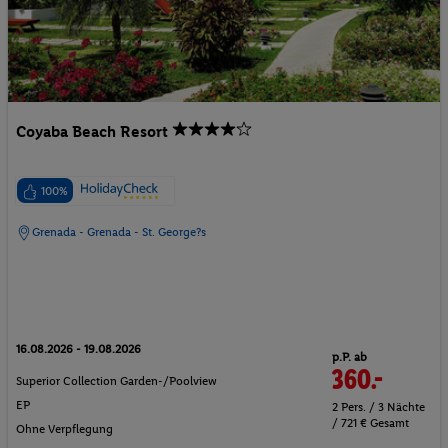
Coyaba Beach Resort
100%
Grenada - Grenada - St. George?s
16.08.2026 - 19.08.2026
p.P. ab
360.-
Superior Collection Garden-/Poolview
EP
2 Pers. / 3 Nächte
/ 721 € Gesamt
Ohne Verpflegung