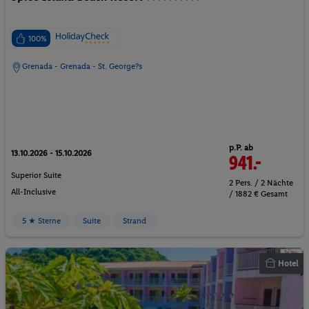
100%
Grenada - Grenada - St. George?s
p.P. ab
13.10.2026 - 15.10.2026
941.-
Superior Suite
2 Pers. / 2 Nächte
All-Inclusive
/ 1882 € Gesamt
5 ★ Sterne
Suite
Strand
Hotel