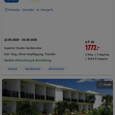
Grenada - Grenada - St. George?s
22.09.2026 - 29.09.2026
p.P. ab
1772.-
Superior Studio Gardenview
Inkl. Flug,
Ohne Verpflegung
, Transfer
2 Pers. / 7 Nächte
/ 3544 € Gesamt
flexible Umbuchung & Stornierung
Strand
Sandstrand
Aktivurlaub
Hotel