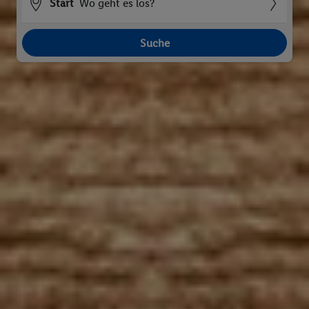
Start
Wo geht es los?
Suche