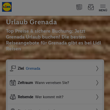
MENÜ
Urlaub Grenada
Top Preise & sichere Buchung: Jetzt
Grenada Urlaub buchen! Die besten
Reiseangebote für Grenada gibt es bei Lidl
Reisen
Ziel
Grenada
Zeitraum
Wann verreisen Sie?
Reisende
Wer kommt mit?