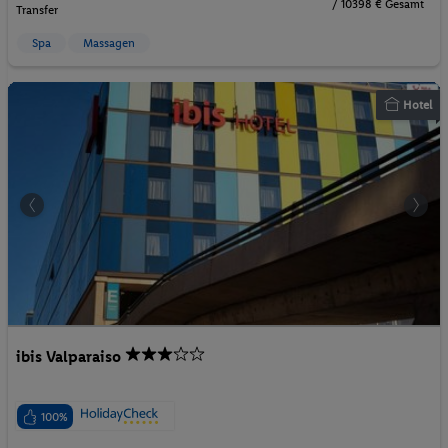
/ 10398 € Gesamt
Transfer
Spa
Massagen
Hotel
ibis Valparaiso
100%