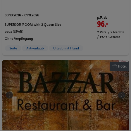
30.10.2026 - 01.11.2026
p.P. ab
96.-
SUPERIOR ROOM with 2 Queen Size
beds (SPAR)
2 Pers. / 2 Nächte
/ 192 € Gesamt
Ohne Verpflegung
Suite
Aktivurlaub
Urlaub mit Hund
Hotel