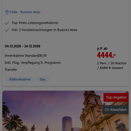
Chile - Buenos Aires
Top-Preis-Leistungsverhältnis!
inkl. 2 Vorübernachtungen in Buenos Aires
04.12.2026 - 24.12.2026
p.P. ab
4444.-
Innenkabine StandardIB/IF
Inkl. Flug,
Verpflegung lt. Programm
,
2 Pers. / 20 Nächte
/ 8888 € Gesamt
Transfer
Balkonkabine
Spa
Top-Angebot
Kreuzfahrt