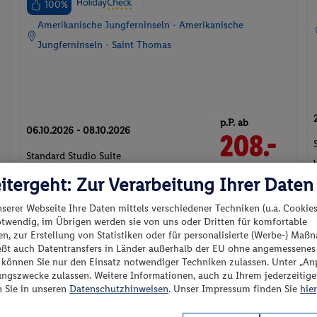
100%
Amerikanische Jungferninseln - Amerikanische
Jungferninseln - Saint Thomas
p.P. ab
06.10.2026 - 08.10.2026
208.-
Standard Studio Suite
e
2 Pers. / 2 Nächte
Ohne Verpflegung
itergeht: Zur Verarbeitung Ihrer Daten
/ 416 € Gesamt
nserer Webseite Ihre Daten mittels verschiedener Techniken (u.a. Cookies
Suite
Strand
Wellnessurlaub
otwendig, im Übrigen werden sie von uns oder Dritten für komfortable
n, zur Erstellung von Statistiken oder für personalisierte (Werbe-) Ma
ießt auch Datentransfers in Länder außerhalb der EU ohne angemessenes
l
“ können Sie nur den Einsatz notwendiger Techniken zulassen. Unter „A
ungszwecke zulassen. Weitere Informationen, auch zu Ihrem jederzeitig
n Sie in unseren
Datenschutzhinweisen
. Unser Impressum finden Sie
hier