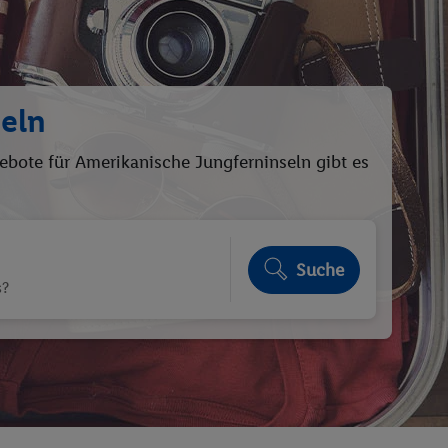
eln
ebote für Amerikanische Jungferninseln gibt es
Suche