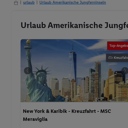
urlaub
Urlaub Amerikanische Jungferninseln
Urlaub Amerikanische Jungfe
- Fotolia
Top-Angebo
Kreuzfahr
New York & Karibik - Kreuzfahrt - MSC
Meraviglia