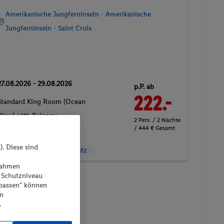
Amerikanische Jungferninseln - Amerikanische
Jungferninseln - Saint Croix
27.08.2026 - 29.08.2026
p.P. ab
222.-
Standard King Room (Ocean
View) with Balcony
2 Pers. / 2 Nächte
/ 444 € Gesamt
Ohne Verpflegung
). Diese sind
Aktivurlaub
Parkplatz
ßnahmen
 Schutzniveau
npassen“ können
en
.