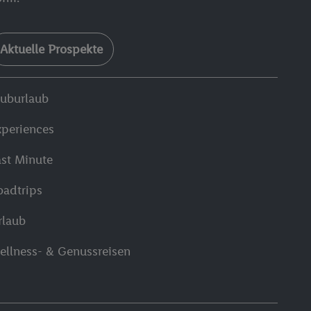
Aktuelle Prospekte
luburlaub
xperiences
ast Minute
oadtrips
rlaub
ellness- & Genussreisen