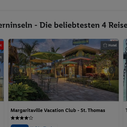
rninseln - Die beliebtesten 4 Rei
t
Hotel
t
MSC
Margaritaville Vacation Club - St. Thomas