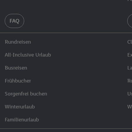
FAQ
Rundreisen
C
All-Inclusive Urlaub
E
Busreisen
L
Frühbucher
R
Sorgenfrei buchen
U
Winterurlaub
W
Familienurlaub