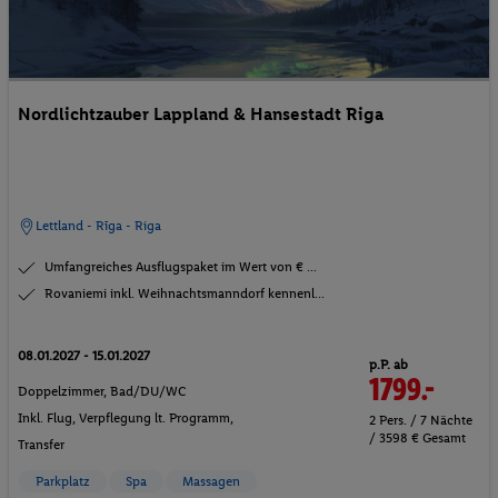
Nordlichtzauber Lappland & Hansestadt Riga
Lettland - Rīga - Riga
Umfangreiches Ausflugspaket im Wert von € ...
Rovaniemi inkl. Weihnachtsmanndorf kennenl...
08.01.2027 - 15.01.2027
p.P. ab
1799.-
Doppelzimmer, Bad/DU/WC
Inkl. Flug,
Verpflegung lt. Programm
,
2 Pers. / 7 Nächte
/ 3598 € Gesamt
Transfer
Parkplatz
Spa
Massagen