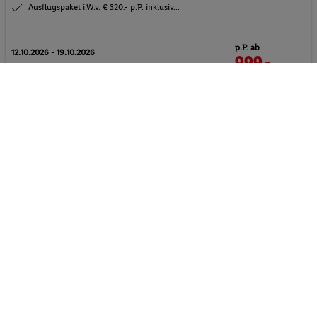
Ausflugspaket i.W.v. € 320.- p.P. inklusiv...
p.P. ab
12.10.2026 - 19.10.2026
999.-
Doppelzimmer
2 Pers. / 7 Nächte
Inkl. Flug,
Halbpension Plus
, Transfer
/ 1998 € Gesamt
Spa
Massagen
Fahrradverleih (auch E-Bikes)
Alle anzeigen
Lettland Rundreisen buchen – mit Lidl Reisen
Lettland entdecken
und Vielfalt