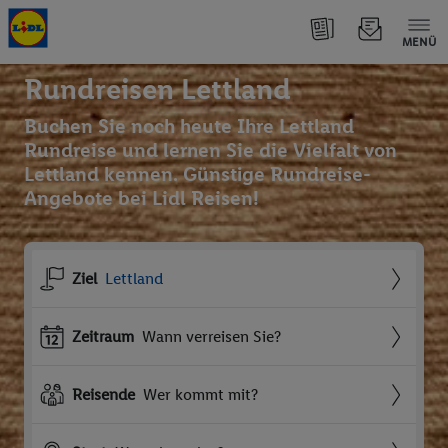
MENÜ
Rundreisen Lettland
Buchen Sie noch heute Ihre Lettland
Rundreise und lernen Sie die Vielfalt von
Lettland kennen. Günstige Rundreise-
Angebote bei Lidl Reisen!
Ziel
Lettland
Zeitraum
Wann verreisen Sie?
Reisende
Wer kommt mit?