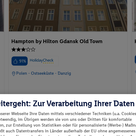
Hampton by Hilton Gdansk Old Town
91%
Polen - Ostseeküste - Danzig
itergeht: Zur Verarbeitung Ihrer Daten
p.P. ab
20.06.2027 - 25.06.2027
nserer Webseite Ihre Daten mittels verschiedener Techniken (u.a. Cookies
569.-
otwendig, im Übrigen werden sie von uns oder Dritten für komfortable
TWIN ROOM
n, zur Erstellung von Statistiken oder für personalisierte (Werbe-) Ma
2 Pers. / 5 Nächte
ießt auch Datentransfers in Länder außerhalb der EU ohne angemessenes
Inkl. Flug,
Frühstück
/ 1138 € Gesamt