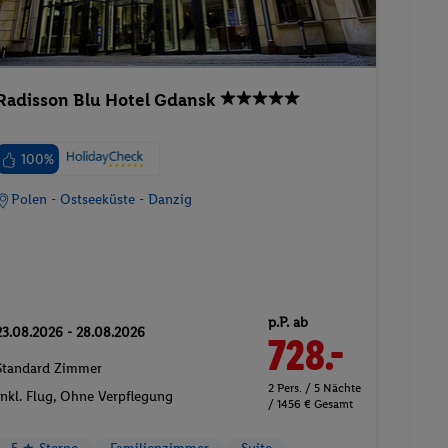
Radisson Blu Hotel Gdansk
100%
Polen - Ostseeküste - Danzig
p.P. ab
23.08.2026 - 28.08.2026
728.-
Standard Zimmer
2 Pers. / 5 Nächte
Inkl. Flug,
Ohne Verpflegung
/ 1456 € Gesamt