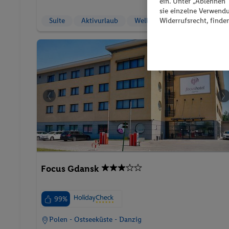
ein. Unter „Ablehnen
sie einzelne Verwend
Widerrufsrecht, finde
Suite
Aktivurlaub
Wellnessurlaub
Pauschalreis
Focus Gdansk
99%
Polen - Ostseeküste - Danzig