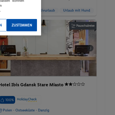
npassen“ können
en
.
Familienzimmer
Aktivurlaub
Urlaub mit Hund
N
ZUSTIMMEN
Pauschalreise
Hotel Ibis Gdansk Stare Miasto
100%
Polen - Ostseeküste - Danzig