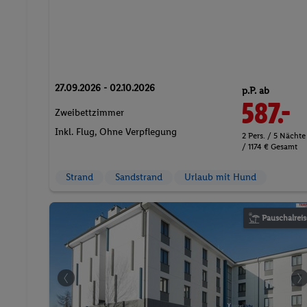
27.09.2026 - 02.10.2026
p.P. ab
587.-
Zweibettzimmer
Inkl. Flug,
Ohne Verpflegung
2 Pers. / 5 Nächte
/ 1174 € Gesamt
Strand
Sandstrand
Urlaub mit Hund
Pauschalreis