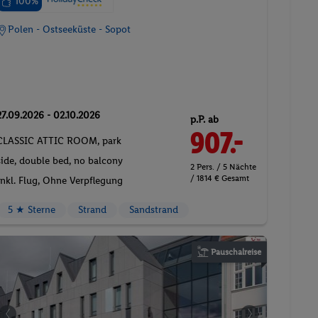
100%
Polen - Ostseeküste - Sopot
27.09.2026 - 02.10.2026
p.P. ab
907.-
CLASSIC ATTIC ROOM, park
side, double bed, no balcony
2 Pers. / 5 Nächte
/ 1814 € Gesamt
Inkl. Flug,
Ohne Verpflegung
5 ★ Sterne
Strand
Sandstrand
Pauschalreise