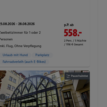
23.08.2026 - 28.08.2026
p.P. ab
558.-
Zweibettzimmer für 1 oder 2
Personen
2 Pers. / 5 Nächte
/ 1116 € Gesamt
Inkl. Flug,
Ohne Verpflegung
Urlaub mit Hund
Parkplatz
Fahrradverleih (auch E-Bikes)
Pauschalreise