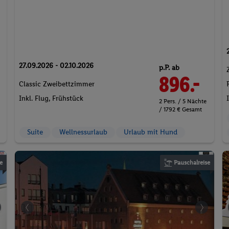
27.09.2026 - 02.10.2026
p.P. ab
896.-
Classic Zweibettzimmer
Inkl. Flug,
Frühstück
2 Pers. / 5 Nächte
/ 1792 € Gesamt
Suite
Wellnessurlaub
Urlaub mit Hund
e
Pauschalreise