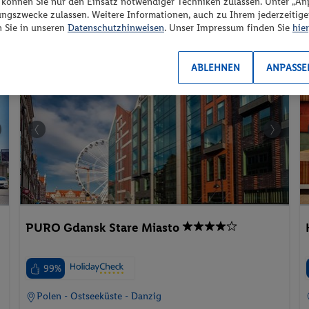
“ können Sie nur den Einsatz notwendiger Techniken zulassen. Unter „A
ungszwecke zulassen. Weitere Informationen, auch zu Ihrem jederzeitig
n Sie in unseren
Datenschutzhinweisen
. Unser Impressum finden Sie
hier
Familienzimmer
Urlaub mit Hund
Parkplatz
ABLEHNEN
ANPASSE
e
Pauschalreise
PURO Gdansk Stare Miasto
99%
Polen - Ostseeküste - Danzig