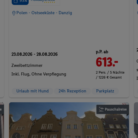
95%
Polen - Ostseeküste - Danzig
p.P. ab
23.08.2026 - 28.08.2026
613.-
Zweibettzimmer
2 Pers. / 5 Nächte
Inkl. Flug,
Ohne Verpflegung
/ 1226 € Gesamt
Urlaub mit Hund
24h Rezeption
Parkplatz
e
Pauschalreise