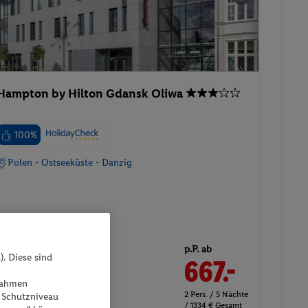
Hampton by Hilton Gdansk Oliwa
100%
Polen - Ostseeküste - Danzig
p.P. ab
16.05.2027 - 21.05.2027
). Diese sind
667.-
TWIN ROOM
ßnahmen
2 Pers. / 5 Nächte
 Schutzniveau
Inkl. Flug,
Frühstück
/ 1334 € Gesamt