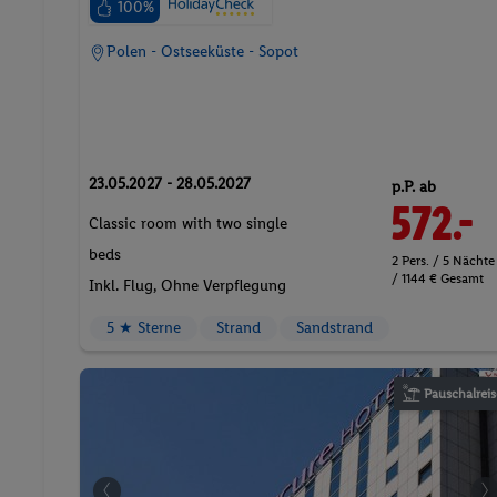
100%
Polen - Ostseeküste - Sopot
23.05.2027 - 28.05.2027
p.P. ab
572.-
Classic room with two single
beds
2 Pers. / 5 Nächte
/ 1144 € Gesamt
Inkl. Flug,
Ohne Verpflegung
5 ★ Sterne
Strand
Sandstrand
Pauschalreis