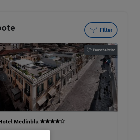
bote
Filter
Pauschalreise
Hotel Medinblu