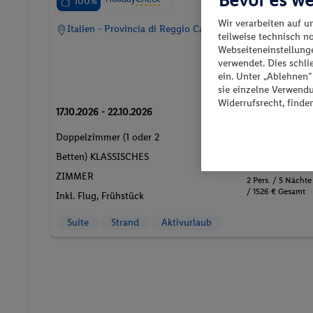
100%
Wir verarbeiten auf u
Italien - Provincia di Reggio Calabria - Reggio Calabria
teilweise technisch n
Webseiteneinstellunge
verwendet. Dies schl
ein. Unter „Ablehnen
sie einzelne Verwend
Widerrufsrecht, finde
17.10.2026 - 22.10.2026
p.P. ab
Doppelzimmer (1 oder 2
763.-
Betten) KLASSISCHES
ZIMMER
2 Pers. / 5 Nächte
/ 1526 € Gesamt
Inkl. Flug,
Frühstück
Suite
Strand
Aktivurlaub