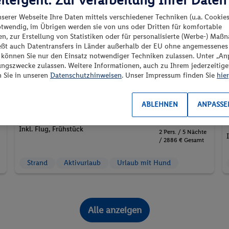
100%
nserer Webseite Ihre Daten mittels verschiedener Techniken (u.a. Cookies
Italien - Provincia di Reggio Calabria - Reggio Calabria
otwendig, im Übrigen werden sie von uns oder Dritten für komfortable
n, zur Erstellung von Statistiken oder für personalisierte (Werbe-) Ma
ießt auch Datentransfers in Länder außerhalb der EU ohne angemessenes
“ können Sie nur den Einsatz notwendiger Techniken zulassen. Unter „A
ungszwecke zulassen. Weitere Informationen, auch zu Ihrem jederzeitig
n Sie in unseren
Datenschutzhinweisen
. Unser Impressum finden Sie
hier
03.07.2027 - 08.07.2027
p.P. ab
ABLEHNEN
ANPASSE
1443.-
Doppelzimmer (3er-Belegung)
Inkl. Flug,
Frühstück
2 Pers. / 5 Nächte
/ 2886 € Gesamt
Strand
Aktivurlaub
Urlaub mit Hund
Alle anzeigen