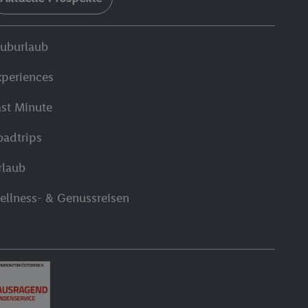
luburlaub
xperiences
ast Minute
oadtrips
rlaub
ellness- & Genussreisen