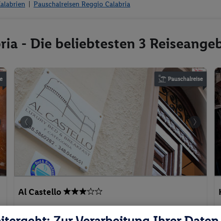
alabrien
Pauschalreisen Reggio Calabria
ia - Die beliebtesten 3 Reiseange
e
Pauschalreise
Al Castello
itergeht: Zur Verarbeitung Ihrer Daten