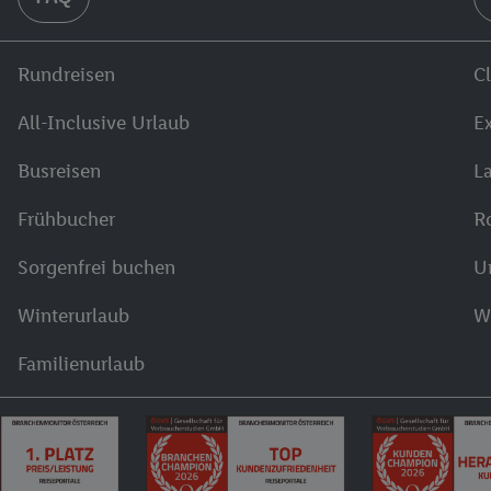
Rundreisen
C
All-Inclusive Urlaub
E
Busreisen
L
Frühbucher
R
Sorgenfrei buchen
U
Winterurlaub
W
Familienurlaub