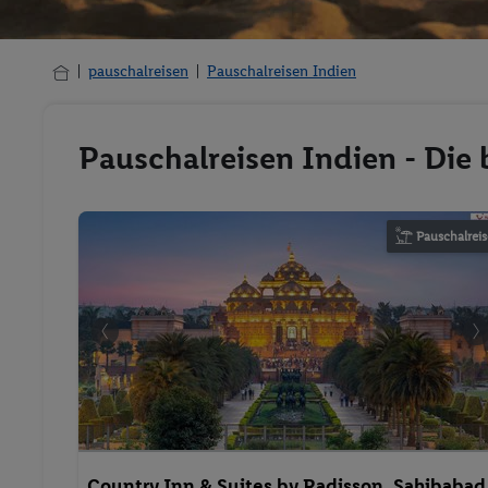
pauschalreisen
Pauschalreisen Indien
Pauschalreisen Indien - Die
Pauschalreis
Country Inn & Suites by Radisson, Sahibabad
Distt Ghaziabad (U.P.)