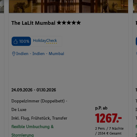
The LaLit Mumbai
100%
Indien - Indien - Mumbai
24.09.2026 - 01.10.2026
Doppelzimmer (Doppelbett) -
p.P. ab
De Luxe
1267.-
Inkl. Flug,
Frühstück
, Transfer
flexible Umbuchung &
2 Pers. / 7 Nächte
/ 2534 € Gesamt
Stornierung
5 ★ Sterne
Wellnessurlaub
Parkplatz