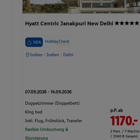
Hyatt Centric Janakpuri New Delhi
96%
Indien - Indien - Delhi
07.09.2026 - 14.09.2026
Doppelzimmer (Doppelbett)
p.P. ab
King bed
1170.-
Inkl. Flug,
Frühstück
, Transfer
flexible Umbuchung &
2 Pers. / 7 Nächte
/ 2340 € Gesamt
Stornierung
5 ★ Sterne
Wellnessurlaub
24h Rezeption