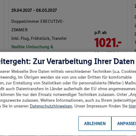
“ können Sie nur den Einsatz notwendiger Techniken zulassen. Unter „A
Doppelzimmer EXECUTIVE-
ungszwecke zulassen. Weitere Informationen, auch zu Ihrem jederzeitig
n Sie in unseren
Datenschutzhinweisen
. Unser Impressum finden Sie
hier
ZIMMER
p.P. ab
1021.-
Inkl. Flug,
Frühstück
, Transfer
flexible Umbuchung &
ABLEHNEN
ANPASSE
2 Pers. / 7 Nächte
Stornierung
/ 2042 € Gesamt
Parkplatz
e
Pauschalreise