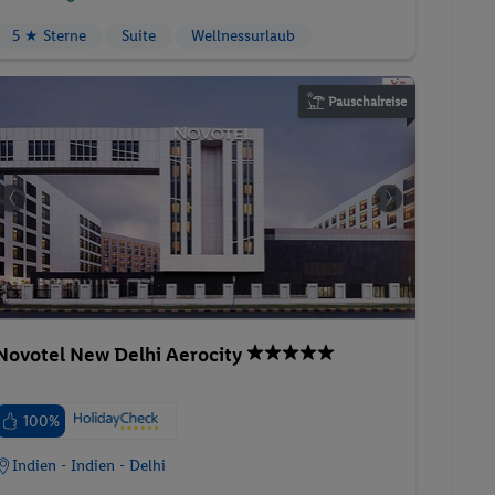
Pauschalreise
Novotel New Delhi Aerocity
100%
Indien - Indien - Delhi