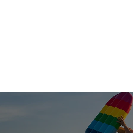
Zu lidl.at
Reisen & Experiences
Top-Angebote
Experiences
Familienurlaub