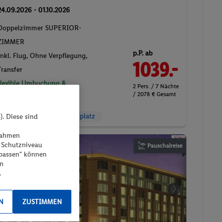
npassen“ können
en
ZIMMER
.
p.P. ab
Inkl. Flug,
Ohne Verpflegung
,
1039.-
Transfer
N
ZUSTIMMEN
flexible Umbuchung &
2 Pers. / 7 Nächte
/ 2078 € Gesamt
Stornierung
24h Rezeption
Parkplatz
Pauschalreise