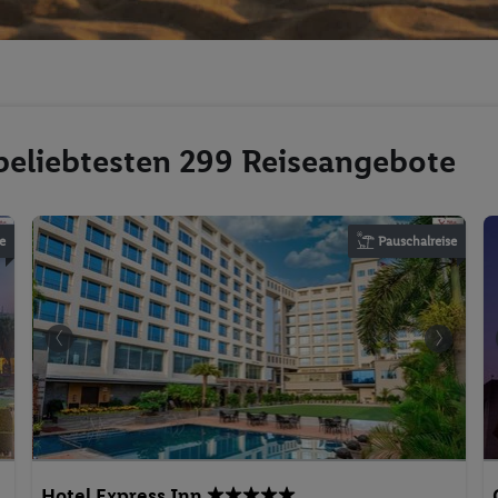
 beliebtesten 299 Reiseangebote
e
Pauschalreise
,
Hotel Express Inn