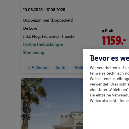
ein. Unter „Ablehnen
Doppelzimmer (Doppelbett) -
sie einzelne Verwend
Widerrufsrecht, finde
De Luxe
p.P. ab
1159.-
Inkl. Flug,
Frühstück
, Transfer
flexible Umbuchung &
2 Pers. / 7 Nächte
Stornierung
/ 2318 € Gesamt
5 ★ Sterne
Suite
Wellnessurlaub
Pauschalreis