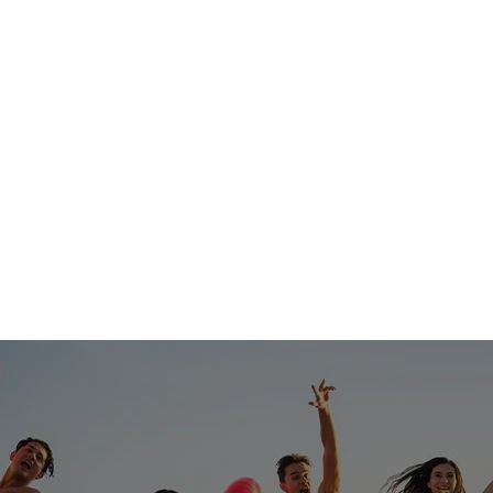
Last Minute
Pauschalreisen
Rundreisen
Kreuz