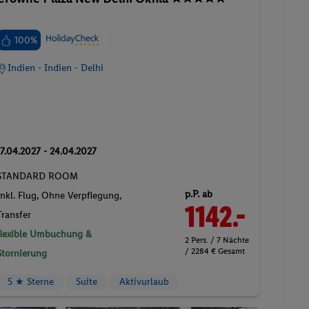
100%
Indien - Indien - Delhi
17.04.2027 - 24.04.2027
STANDARD ROOM
p.P. ab
Inkl. Flug,
Ohne Verpflegung
,
1142.-
Transfer
flexible Umbuchung &
2 Pers. / 7 Nächte
/ 2284 € Gesamt
Stornierung
5 ★ Sterne
Suite
Aktivurlaub
Pauschalreise