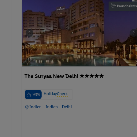
The Suryaa New Delhi
93%
Indien - Indien - Delhi
Bevor es we
Wir verarbeiten auf u
teilweise technisch n
Webseiteneinstellunge
10.08.2026 - 17.08.2026
verwendet. Dies schl