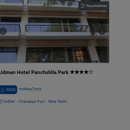
Udman Hotel Panchshila Park
100%
Indien - Chanakya Puri - New Delhi
). Diese sind
24.09.2026 - 01.10.2026
ßnahmen
 Schutzniveau
Doppelzimmer SUPERIOR-