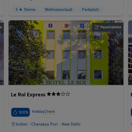
e
Pauschalreise
Le Roi Express
100%
Indien - Chanakya Puri - New Delhi