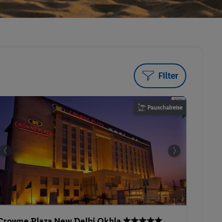
Filter
Pauschalreise
Crowne Plaza New Delhi Okhla