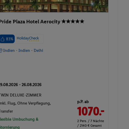
Pride Plaza Hotel Aerocity
83%
Indien - Indien - Delhi
19.08.2026 - 26.08.2026
TWIN DELUXE-ZIMMER
p.P. ab
Inkl. Flug,
Ohne Verpflegung
,
1070.-
Transfer
flexible Umbuchung &
2 Pers. / 7 Nächte
/ 2140 € Gesamt
Stornierung
5 ★ Sterne
Suite
Wellnessurlaub