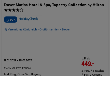
Dover Marina Hotel & Spa, Tapestry Collection by Hilton
99%
Vereinigtes Königreich - Großbritannien - Dover
p.P. ab
11.01.2027 - 16.01.2027
449.-
TWIN GUEST ROOM
2 Pers. / 5 Nächte
Inkl. Flug,
Ohne Verpflegung
/ 898 € Gesamt
Strand
Aktivurlaub
Wellnessurlaub
Pauschalreise