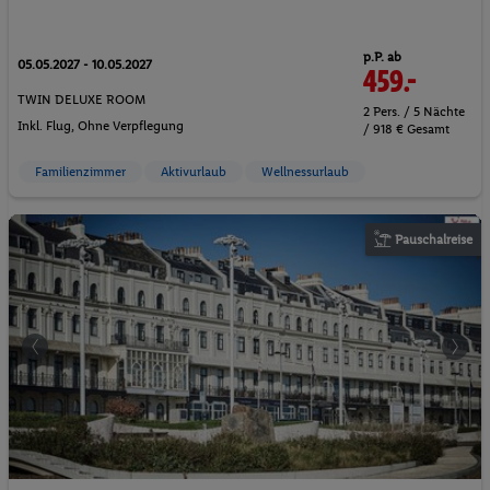
p.P. ab
05.05.2027 - 10.05.2027
459.-
TWIN DELUXE ROOM
2 Pers. / 5 Nächte
Inkl. Flug,
Ohne Verpflegung
/ 918 € Gesamt
Familienzimmer
Aktivurlaub
Wellnessurlaub
Pauschalreise