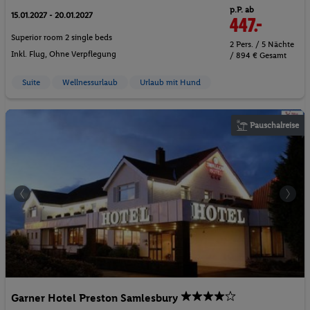
p.P. ab
15.01.2027 - 20.01.2027
447.-
Superior room 2 single beds
2 Pers. / 5 Nächte
Inkl. Flug,
Ohne Verpflegung
/ 894 € Gesamt
Suite
Wellnessurlaub
Urlaub mit Hund
Pauschalreise
Garner Hotel Preston Samlesbury