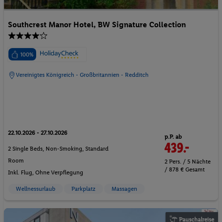
Southcrest Manor Hotel, BW Signature Collection
100%
Vereinigtes Königreich - Großbritannien - Redditch
22.10.2026 - 27.10.2026
p.P. ab
439.-
2 Single Beds, Non-Smoking, Standard
Room
2 Pers. / 5 Nächte
/ 878 € Gesamt
Inkl. Flug,
Ohne Verpflegung
Wellnessurlaub
Parkplatz
Massagen
Pauschalreise