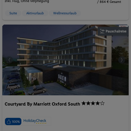
Inkl. Flug,
Ohne Verpflegung
/ 864 € Gesamt
Suite
Aktivurlaub
Wellnessurlaub
Pauschalreise
Courtyard By Marriott Oxford South
100%