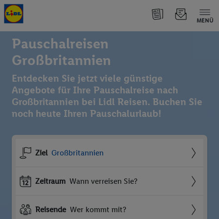
MENÜ
Pauschalreisen
Großbritannien
Entdecken Sie jetzt viele günstige
Angebote für Ihre Pauschalreise nach
Großbritannien bei Lidl Reisen. Buchen Sie
noch heute Ihren Pauschalurlaub!
Ziel
Großbritannien
Zeitraum
Wann verreisen Sie?
Reisende
Wer kommt mit?