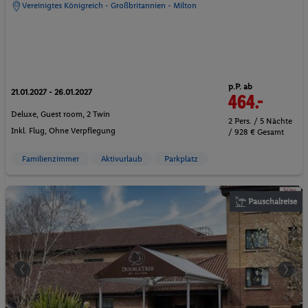
Vereinigtes Königreich - Großbritannien - Milton
p.P. ab
21.01.2027 - 26.01.2027
464.-
Deluxe, Guest room, 2 Twin
2 Pers. / 5 Nächte
Inkl. Flug,
Ohne Verpflegung
/ 928 € Gesamt
Familienzimmer
Aktivurlaub
Parkplatz
Pauschalreise