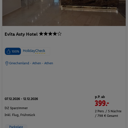
Evita Asty Hotel
100%
Griechenland - Athen - Athen
p.P. ab
07.12.2026 - 12.12.2026
399.-
DZ Sparzimmer
2 Pers. / 5 Nächte
Inkl. Flug,
Frühstück
/ 798 € Gesamt
Parkplatz