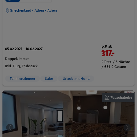
Griechenland - Athen - Athen
p.P. ab
05.02.2027 - 10.02.2027
317.-
Doppelzimmer
2 Pers. / 5 Nächte
Inkl. Flug,
Frühstück
/ 634 € Gesamt
Familienzimmer
Suite
Urlaub mit Hund
Pauschalreise