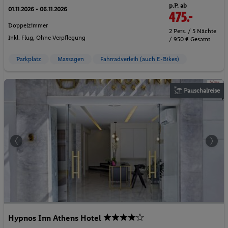
p.P. ab
01.11.2026 - 06.11.2026
475.-
Doppelzimmer
2 Pers. / 5 Nächte
Inkl. Flug,
Ohne Verpflegung
/ 950 € Gesamt
Parkplatz
Massagen
Fahrradverleih (auch E-Bikes)
Pauschalreise
Hypnos Inn Athens Hotel