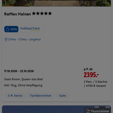
Raffles Hainan
100%
China - China - Lingshui
p.P. ab
17.10.2026 - 22.10.2026
2395.-
Oasis Room, Queen-size Bed
2 Pers. / 5 Nächte
Inkl. Flug,
Ohne Verpflegung
/ 4790 € Gesamt
5 ★ Sterne
Familienzimmer
Suite
Pauschalreise