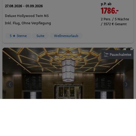
p.P. ab
27.08.2026 - 01.09.2026
1786.-
Deluxe Hollywood Twin NS
2 Pers. / 5 Nächte
Inkl. Flug,
Ohne Verpflegung
/ 3572 € Gesamt
5 ★ Sterne
Suite
Wellnessurlaub
Pauschalreise
The Olympian Hong Kong