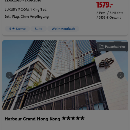
22.09.2026 - 27.09.2026
1579.-
LUXURY ROOM, 1 King Bed
2 Pers. / 5 Nächte
Inkl. Flug,
Ohne Verpflegung
/ 3158 € Gesamt
5 ★ Sterne
Suite
Wellnessurlaub
Pauschalreise
Harbour Grand Hong Kong