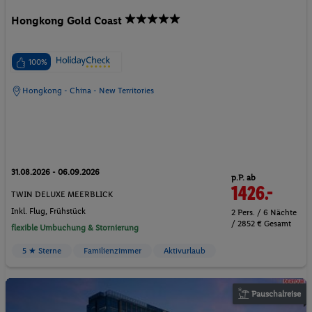
Hongkong Gold Coast
100%
Hongkong - China - New Territories
31.08.2026 - 06.09.2026
p.P. ab
1426.-
TWIN DELUXE MEERBLICK
Inkl. Flug,
Frühstück
2 Pers. / 6 Nächte
/ 2852 € Gesamt
flexible Umbuchung & Stornierung
5 ★ Sterne
Familienzimmer
Aktivurlaub
Pauschalreise