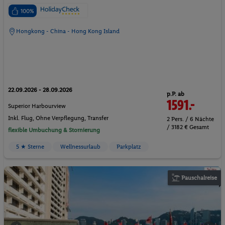
100%
Hongkong - China - Hong Kong Island
22.09.2026 - 28.09.2026
p.P. ab
1591.-
Superior Harbourview
Inkl. Flug,
Ohne Verpflegung
, Transfer
2 Pers. / 6 Nächte
/ 3182 € Gesamt
flexible Umbuchung & Stornierung
5 ★ Sterne
Wellnessurlaub
Parkplatz
Pauschalreise