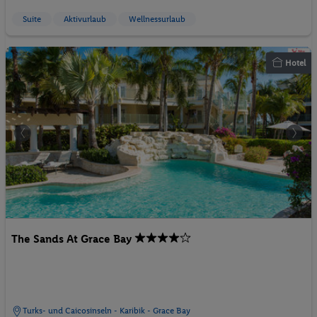
Suite
Aktivurlaub
Wellnessurlaub
Hotel
The Sands At Grace Bay
Turks- und Caicosinseln - Karibik - Grace Bay