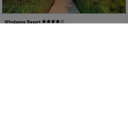
Windsong Resort
Turks- und Caicosinseln - Karibik - Insel Providenciales
p.P. ab
11.08.2026 - 13.08.2026
411.-
Doppelzimmer
2 Pers. / 2 Nächte
Frühstück
/ 822 € Gesamt
Suite
Strand
Sandstrand