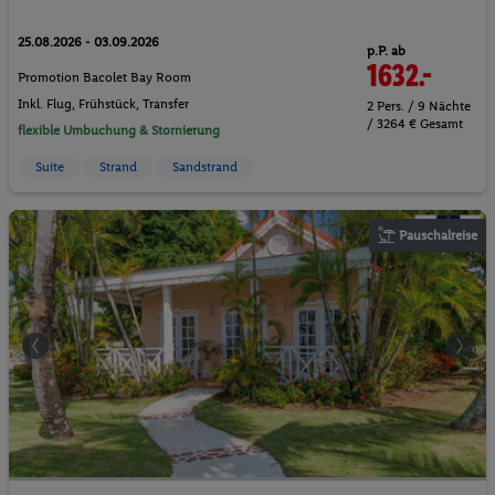
25.08.2026 - 03.09.2026
p.P. ab
1632.-
Promotion Bacolet Bay Room
Inkl. Flug,
Frühstück
, Transfer
2 Pers. / 9 Nächte
/ 3264 € Gesamt
flexible Umbuchung & Stornierung
Suite
Strand
Sandstrand
Pauschalreise