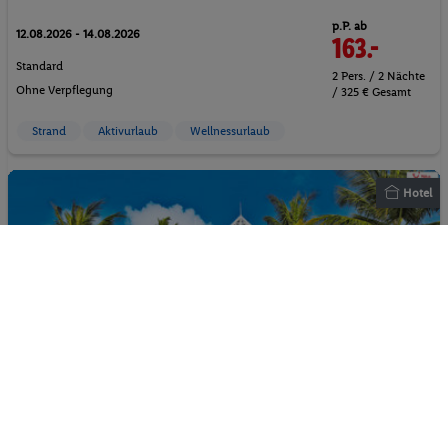
p.P. ab
12.08.2026 - 14.08.2026
163.-
Standard
2 Pers. / 2 Nächte
Ohne Verpflegung
/ 325 € Gesamt
Strand
Aktivurlaub
Wellnessurlaub
Hotel
Magdalena Grand Beach & Golf Resort