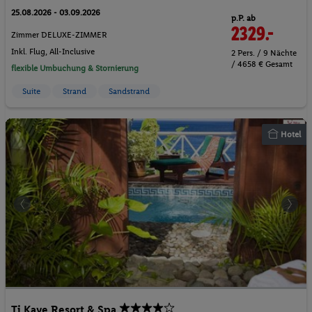
25.08.2026 - 03.09.2026
p.P. ab
2329.-
Zimmer DELUXE-ZIMMER
Inkl. Flug,
All-Inclusive
2 Pers. / 9 Nächte
/ 4658 € Gesamt
flexible Umbuchung & Stornierung
Suite
Strand
Sandstrand
Hotel
Ti Kaye Resort & Spa