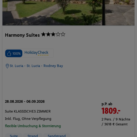
Harmony Suites
100%
St. Lucia - St. Lucia - Rodney Bay
28.08.2026 - 06.09.2026
p.P. ab
1809.-
Suite KLASSISCHES ZIMMER
Inkl. Flug,
Ohne Verpflegung
2 Pers. / 9 Nächte
/ 3618 € Gesamt
flexible Umbuchung & Stornierung
Suite
Strand
Sandstrand