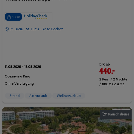
100%
St. Lucia - St. Lucia - Anse Cochon
p.P. ab
11.08.2026 - 13.08.2026
440.-
Oceanview King
2 Pers. / 2 Nächte
Ohne Verpflegung
/ 880 € Gesamt
Strand
Aktivurlaub
Wellnessurlaub
Pauschalreise