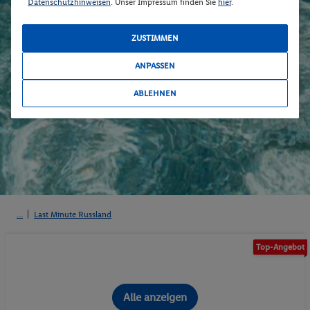
Datenschutzhinweisen
. Unser Impressum finden Sie
hier
.
ZUSTIMMEN
ANPASSEN
ABLEHNEN
Last Minute Russland
Top-Angebot
Alle anzeigen