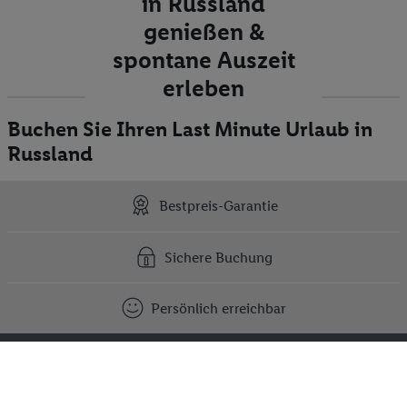
in Russland
genießen &
spontane Auszeit
erleben
Buchen Sie Ihren Last Minute Urlaub in
Russland
Bestpreis-Garantie
Sichere Buchung
Persönlich erreichbar
Kontakt
Tel.: 0800 400 006