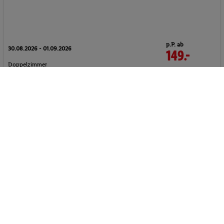
p.P. ab
30.08.2026 - 01.09.2026
149.-
Doppelzimmer
2 Pers. / 2 Nächte
Ohne Verpflegung
/ 298 € Gesamt
Strand
Aktivurlaub
Wellnessurlaub
Alle anzeigen
Last Minute Urlaub
in Zandvoort