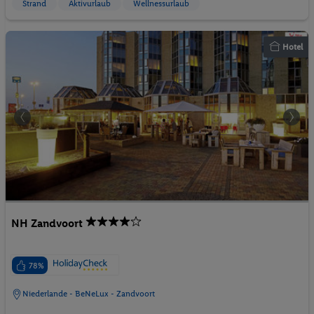
Strand
Aktivurlaub
Wellnessurlaub
Hotel
NH Zandvoort
78%
Niederlande - BeNeLux - Zandvoort