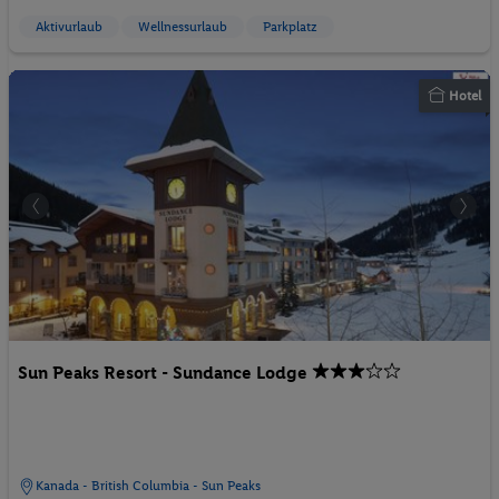
Aktivurlaub
Wellnessurlaub
Parkplatz
Hotel
Sun Peaks Resort - Sundance Lodge
Kanada - British Columbia - Sun Peaks