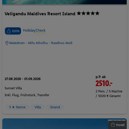
Veligandu Maldives Resort Island
100%
Malediven - Alifu Atholhu - Rasdhoo Atoll
p.P. ab
27.08.2026 - 01.09.2026
2510.-
Sunset Villa
2 Pers. / 5 Nächte
Inkl. Flug,
Frühstück
, Transfer
/ 5020 € Gesamt
5 ★ Sterne
Villa
Strand
Hotel