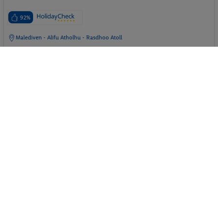
92%
Malediven - Alifu Atholhu - Rasdhoo Atoll
p.P. ab
30.08.2026 - 06.09.2026
1231.-
Beachvilla
2 Pers. / 7 Nächte
Inkl. Flug,
Vollpension
, Transfer
/ 2462 € Gesamt
Ferienhaus
Villa
Ultra All-Inclusive
Hotel