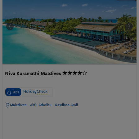
Niva Kuramathi Maldives
92%
Malediven - Alifu Atholhu - Rasdhoo Atoll