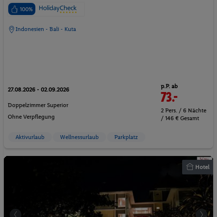
100%
Indonesien - Bali - Kuta
p.P. ab
27.08.2026 - 02.09.2026
73.-
Doppelzimmer Superior
2 Pers. / 6 Nächte
Ohne Verpflegung
/ 146 € Gesamt
Aktivurlaub
Wellnessurlaub
Parkplatz
Hotel