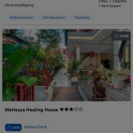
2 Pers. / 2 Nächte
Ohne Verpflegung
/ 48 € Gesamt
Wellnessurlaub
24h Rezeption
Parkplatz
Hotel
Metteyya Healing House
100%