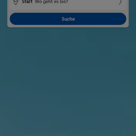
Start
Wo geht es los?
Suche