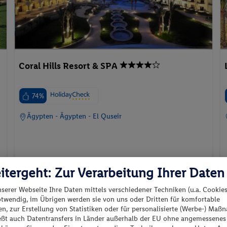
Coral Hills Resort & SPA
74%
Ägypten - Ägypten - El Quseir
itergeht: Zur Verarbeitung Ihrer Daten
p.P. ab
23.08.2026 - 28.08.2026
444.-
nserer Webseite Ihre Daten mittels verschiedener Techniken (u.a. Cookies
otwendig, im Übrigen werden sie von uns oder Dritten für komfortable
Standard Zimmer Meerblick
n, zur Erstellung von Statistiken oder für personalisierte (Werbe-) Ma
2 Pers. / 5 Nächte
Inkl. Flug,
Frühstück
, Transfer
ießt auch Datentransfers in Länder außerhalb der EU ohne angemessenes
/ 888 € Gesamt