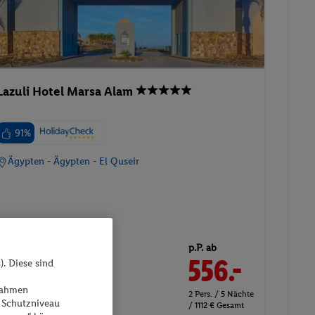
Lazuli Hotel Marsa Alam
91%
Ägypten - Ägypten - El Quseir
23.08.2026 - 28.08.2026
p.P. ab
556.-
). Diese sind
Doppelzimmer Standard
ßnahmen
Gartenblick
2 Pers. / 5 Nächte
 Schutzniveau
/ 1112 € Gesamt
Inkl. Flug,
All-Inclusive