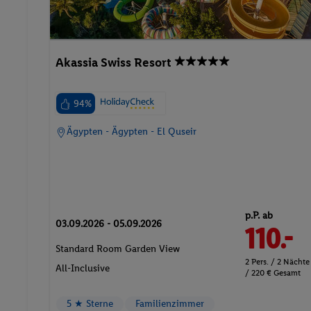
Akassia Swiss Resort
94%
Ägypten - Ägypten - El Quseir
p.P. ab
03.09.2026 - 05.09.2026
110.-
Standard Room Garden View
2 Pers. / 2 Nächte
All-Inclusive
/ 220 € Gesamt
5 ★ Sterne
Familienzimmer