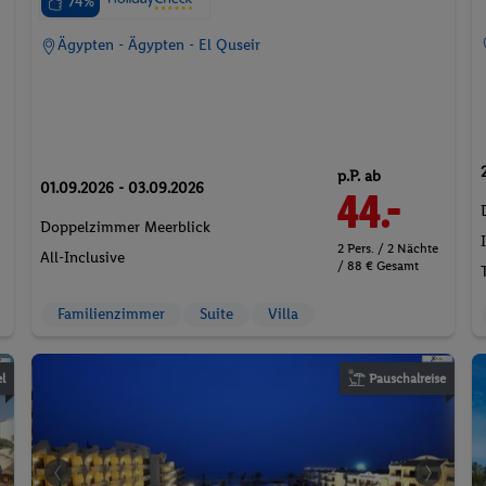
74%
Ägypten - Ägypten - El Quseir
p.P. ab
01.09.2026 - 03.09.2026
44.-
Doppelzimmer Meerblick
2 Pers. / 2 Nächte
All-Inclusive
/ 88 € Gesamt
Familienzimmer
Suite
Villa
l
Pauschalreise