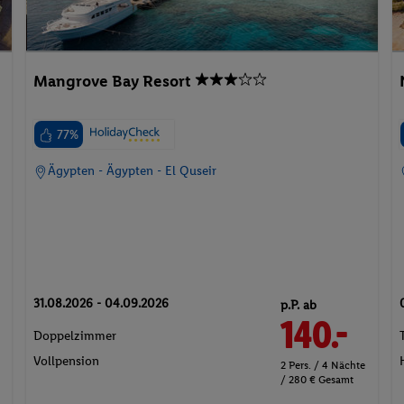
Mangrove Bay Resort
77%
Ägypten - Ägypten - El Quseir
31.08.2026 - 04.09.2026
p.P. ab
140.-
Doppelzimmer
Vollpension
2 Pers. / 4 Nächte
/ 280 € Gesamt