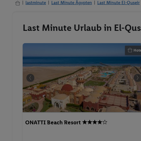
lastminute
Last Minute Ägypten
Last Minute El-Quseir
Last Minute Urlaub in El-Qus
Hote
ONATTI Beach Resort