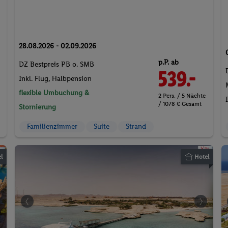
28.08.2026 - 02.09.2026
p.P. ab
DZ Bestpreis PB o. SMB
539.-
Inkl. Flug,
Halbpension
flexible Umbuchung &
2 Pers. / 5 Nächte
/ 1078 € Gesamt
Stornierung
Familienzimmer
Suite
Strand
l
Hotel