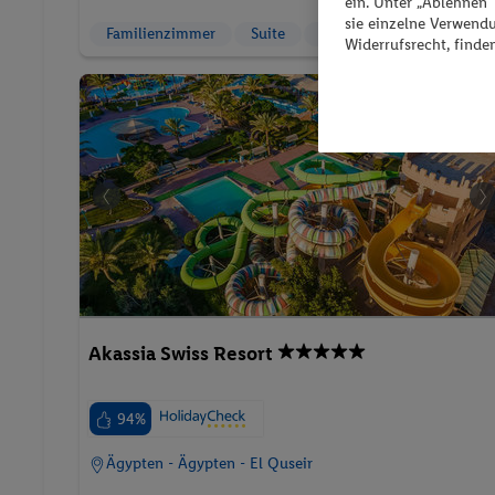
ein. Unter „Ablehnen
sie einzelne Verwend
Familienzimmer
Suite
Strand
Widerrufsrecht, finde
Pauschalreis
Akassia Swiss Resort
94%
Ägypten - Ägypten - El Quseir