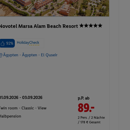
Novotel Marsa Alam Beach Resort
92%
Ägypten - Ägypten - El Quseir
01.09.2026 - 03.09.2026
p.P. ab
89.-
Twin room - Classic - View
Halbpension
2 Pers. / 2 Nächte
/ 178 € Gesamt