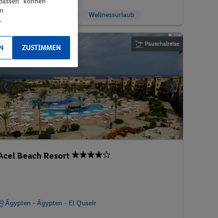
npassen“ können
en
5 ★ Sterne
Strand
Wellnessurlaub
.
Pauschalreise
N
ZUSTIMMEN
Acel Beach Resort
Ägypten - Ägypten - El Quseir