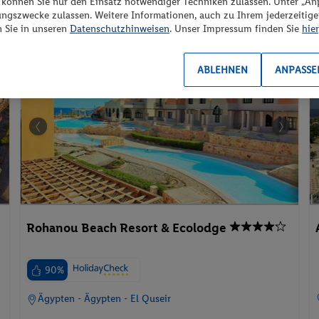
“ können Sie nur den Einsatz notwendiger Techniken zulassen. Unter „A
ungszwecke zulassen. Weitere Informationen, auch zu Ihrem jederzeitig
Familienzimmer
Suite
Villa
n Sie in unseren
Datenschutzhinweisen
. Unser Impressum finden Sie
hier
e
Pauschalreise
ABLEHNEN
ANPASSE
Rohanou Beach Resort & Ecolodge
90%
Ägypten - Ägypten - El Quseir