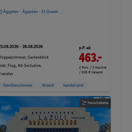
Ägypten - Ägypten - El Quseir
23.08.2026 - 28.08.2026
p.P. ab
463.-
Doppelzimmer, Gartenblick
Inkl. Flug,
All-Inclusive
,
2 Pers. / 5 Nächte
/ 926 € Gesamt
Transfer
Familienzimmer
Strand
Sandstrand
Pauschalreise