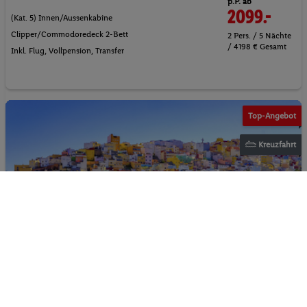
p.P. ab
2099.-
(Kat. 5) Innen/Aussenkabine
Clipper/Commodoredeck 2-Bett
2 Pers. / 5 Nächte
/ 4198 € Gesamt
Inkl. Flug,
Vollpension
, Transfer
Top-Angebot
Kreuzfahrt
Kanaren - Kreuzfahrt - Costa Smeralda & Baden auf
Teneriffa