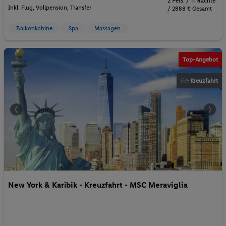
2 Pers. / 11 Nächte
Inkl. Flug,
Vollpension
, Transfer
/ 2888 € Gesamt
Balkonkabine
Spa
Massagen
MSC
Top-Angebot
Kreuzfahrt
New York & Karibik - Kreuzfahrt - MSC Meraviglia