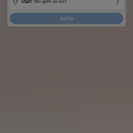
Start
Wo geht es los?
Suche