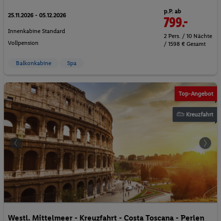
p.P. ab
25.11.2026 - 05.12.2026
799.-
Innenkabine Standard
2 Pers. / 10 Nächte
Vollpension
/ 1598 € Gesamt
Balkonkabine
Spa
© MasterLu - Fotolia
Top-Angebot
Kreuzfahrt
Westl. Mittelmeer - Kreuzfahrt - Costa Toscana - Perlen