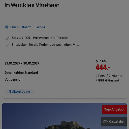
im Westlichen Mittelmeer
Italien - Italien - Savona
Bis zu € 205.- Preisvorteil pro Person!
Entdecken Sie die Perlen des westlichen Mi...
p.P. ab
23.01.2027 - 30.01.2027
444.-
Innenkabine Standard
2 Pers. / 7 Nächte
Vollpension
/ 888 € Gesamt
Balkonkabine
©MSC Rights
Top-Angebot
Kreuzfahrt