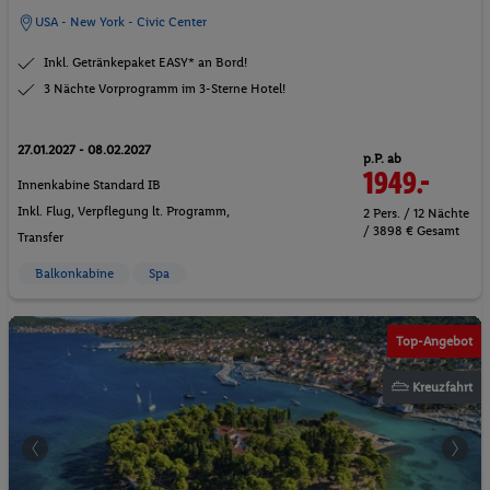
USA - New York - Civic Center
Inkl. Getränkepaket EASY* an Bord!
3 Nächte Vorprogramm im 3-Sterne Hotel!
27.01.2027 - 08.02.2027
p.P. ab
1949.-
Innenkabine Standard IB
Inkl. Flug,
Verpflegung lt. Programm
,
2 Pers. / 12 Nächte
/ 3898 € Gesamt
Transfer
Balkonkabine
Spa
Top-Angebot
Kreuzfahrt