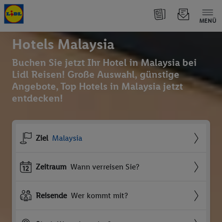
MENÜ
Hotels Malaysia
Buchen Sie jetzt Ihr Hotel in Malaysia bei
Lidl Reisen! Große Auswahl, günstige
Angebote, Top Hotels in Malaysia jetzt
entdecken!
Ziel
Malaysia
Zeitraum
Wann verreisen Sie?
Reisende
Wer kommt mit?