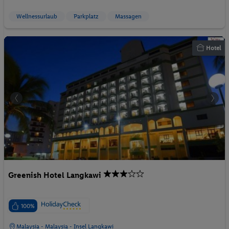
Wellnessurlaub
Parkplatz
Massagen
Hotel
Greenish Hotel Langkawi
100%
Malaysia - Malaysia - Insel Langkawi