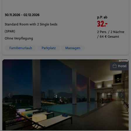
30.11.2026 - 02.12.2026
p.P. ab
32.-
Standard Room with 2 Single beds
(SPAR)
2 Pers. / 2 Nächte
/ 64 € Gesamt
Ohne Verpflegung
Familienurlaub
Parkplatz
Massagen
Hotel