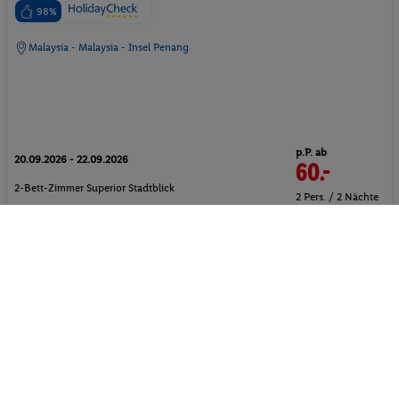
98%
Malaysia - Malaysia - Insel Penang
p.P. ab
20.09.2026 - 22.09.2026
60.-
2-Bett-Zimmer Superior Stadtblick
2 Pers. / 2 Nächte
Ohne Verpflegung
/ 120 € Gesamt
Suite
Strand
Sandstrand
Hotel