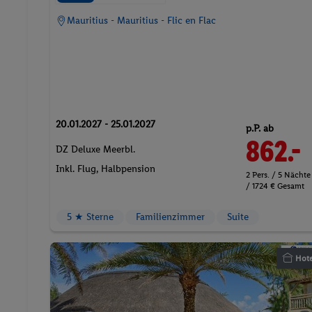
Mauritius - Mauritius - Flic en Flac
20.01.2027 - 25.01.2027
p.P. ab
862.-
DZ Deluxe Meerbl.
Inkl. Flug,
Halbpension
2 Pers. / 5 Nächte
/ 1724 € Gesamt
5 ★ Sterne
Familienzimmer
Suite
Hote