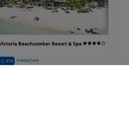
Victoria Beachcomber Resort & Spa
97%
Mauritius - Mauritius - Pointe aux Piments
24.02.2027 - 01.03.2027
p.P. ab
Doppelzimmer Superior
622.-
Inkl. Flug,
Halbpension