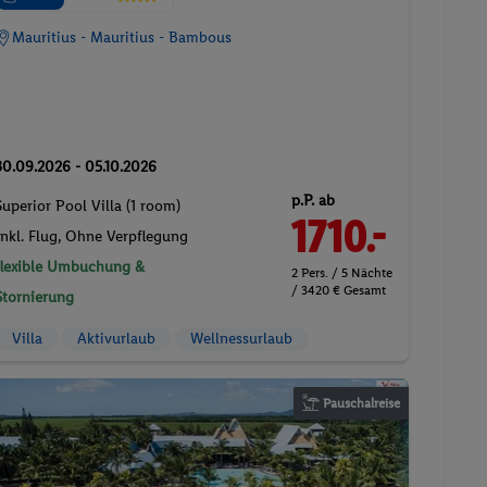
Mauritius - Mauritius - Bambous
30.09.2026 - 05.10.2026
p.P. ab
Superior Pool Villa (1 room)
1710.-
Inkl. Flug,
Ohne Verpflegung
flexible Umbuchung &
2 Pers. / 5 Nächte
/ 3420 € Gesamt
Stornierung
Villa
Aktivurlaub
Wellnessurlaub
Pauschalreise