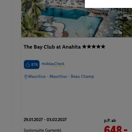
The Bay Club at Anahita
81%
Mauritius - Mauritius - Beau Champ
29.01.2027 - 03.02.2027
p.P. ab
648.-
Juniorsuite Gartenbl.