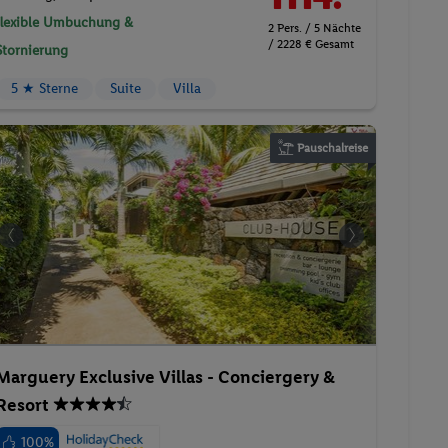
flexible Umbuchung &
2 Pers. / 5 Nächte
/ 2228 € Gesamt
Stornierung
5 ★ Sterne
Suite
Villa
Pauschalreise
Marguery Exclusive Villas - Conciergery &
Resort
100%