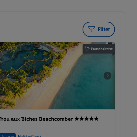
Filter
Pauschalreise
Trou aux Biches Beachcomber