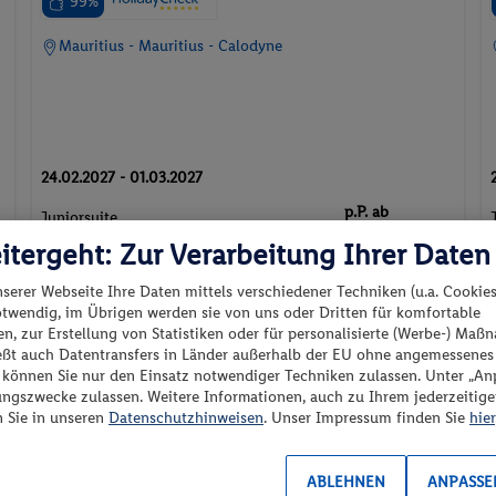
99%
Mauritius - Mauritius - Calodyne
24.02.2027 - 01.03.2027
p.P. ab
Juniorsuite
507.-
itergeht: Zur Verarbeitung Ihrer Daten
Inkl. Flug,
Halbpension
flexible Umbuchung &
2 Pers. / 5 Nächte
nserer Webseite Ihre Daten mittels verschiedener Techniken (u.a. Cookies
/ 1014 € Gesamt
Stornierung
otwendig, im Übrigen werden sie von uns oder Dritten für komfortable
n, zur Erstellung von Statistiken oder für personalisierte (Werbe-) Ma
5 ★ Sterne
Suite
Strand
ießt auch Datentransfers in Länder außerhalb der EU ohne angemessenes
“ können Sie nur den Einsatz notwendiger Techniken zulassen. Unter „A
ungszwecke zulassen. Weitere Informationen, auch zu Ihrem jederzeitig
n Sie in unseren
Datenschutzhinweisen
. Unser Impressum finden Sie
hier
e
Hotel
ABLEHNEN
ANPASSE