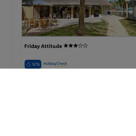
Friday Attitude
97%
Mauritius - Mauritius - Trou d'Eau Douce
29.06.2027 - 01.07.2027
p.P. ab
147.-
Double Standard