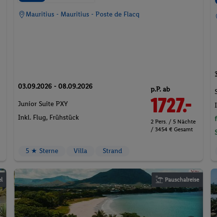
Mauritius - Mauritius - Poste de Flacq
03.09.2026 - 08.09.2026
p.P. ab
1727.-
Junior Suite PXY
Inkl. Flug,
Frühstück
2 Pers. / 5 Nächte
/ 3454 € Gesamt
5 ★ Sterne
Villa
Strand
l
Pauschalreise