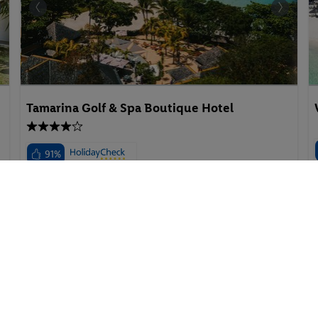
Tamarina Golf & Spa Boutique Hotel
91%
Mauritius - Mauritius - Tamarin
03.09.2026 - 08.09.2026
p.P. ab
1400.-
Deluxe Garden View PXY