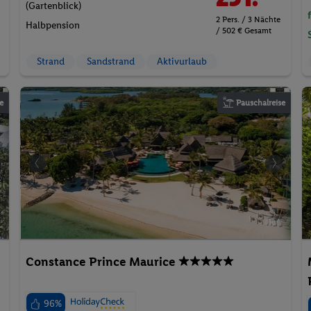
(Gartenblick)
2 Pers. / 3 Nächte
Halbpension
/ 502 € Gesamt
Strand
Sandstrand
Aktivurlaub
e
Pauschalreise
Constance Prince Maurice
96%