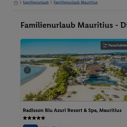
familienurlaub
Familienurlaub Mauritius
Familienurlaub Mauritius - D
Pauschalreis
Radisson Blu Azuri Resort & Spa, Mauritius