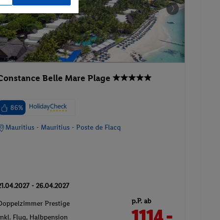
Constance Belle Mare Plage
86%
Mauritius - Mauritius - Poste de Flacq
21.04.2027 - 26.04.2027
p.P. ab
Doppelzimmer Prestige
1114.-
Inkl. Flug,
Halbpension