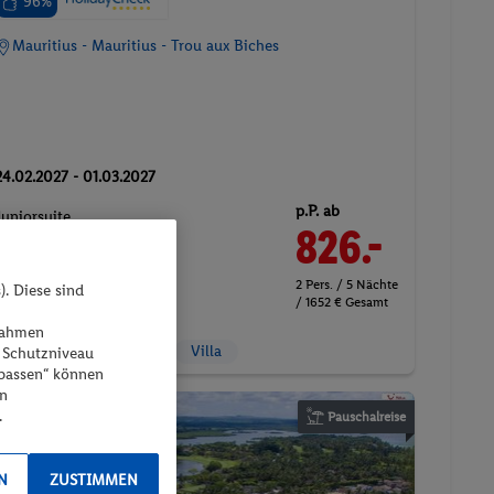
96%
Mauritius - Mauritius - Trou aux Biches
24.02.2027 - 01.03.2027
p.P. ab
Juniorsuite
826.-
Inkl. Flug,
Frühstück
flexible Umbuchung &
2 Pers. / 5 Nächte
). Diese sind
/ 1652 € Gesamt
Stornierung
ßnahmen
5 ★ Sterne
Suite
Villa
 Schutzniveau
npassen“ können
en
.
Pauschalreise
N
ZUSTIMMEN