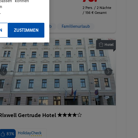
npassen“ können
Frühstück
en
2 Pers. / 2 Nächte
.
/ 156 € Gesamt
Suite
Wellnessurlaub
Familienurlaub
N
ZUSTIMMEN
Hotel
Rixwell Gertrude Hotel
83%