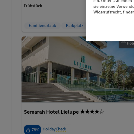
ein. Unter „Ablehnen
Frühstück
sie einzelne Verwend
2 Pers. / 2 Nächte
Widerrufsrecht, finde
/ 114 € Gesamt
Familienurlaub
Parkplatz
Hote
Semarah Hotel Lielupe
78%