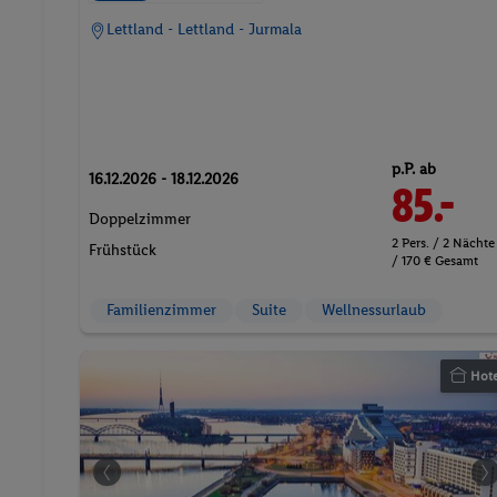
Lettland - Lettland - Jurmala
p.P. ab
16.12.2026 - 18.12.2026
85.-
Doppelzimmer
2 Pers. / 2 Nächte
Frühstück
/ 170 € Gesamt
Familienzimmer
Suite
Wellnessurlaub
Hote