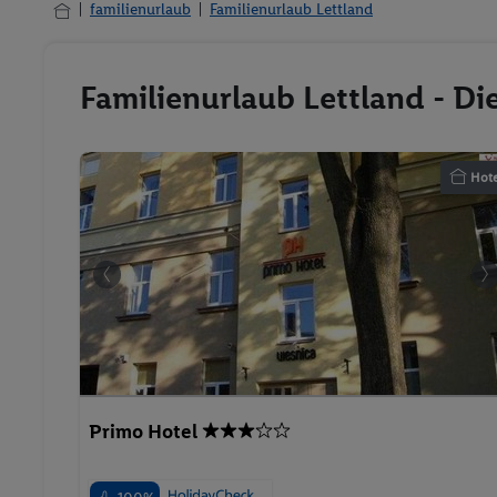
familienurlaub
Familienurlaub Lettland
Familienurlaub Lettland - Di
Hote
Primo Hotel