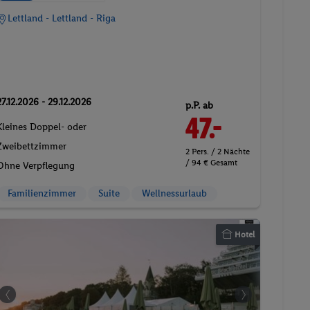
Lettland - Lettland - Riga
27.12.2026 - 29.12.2026
p.P. ab
47.-
Kleines Doppel- oder
Zweibettzimmer
2 Pers. / 2 Nächte
/ 94 € Gesamt
Ohne Verpflegung
Familienzimmer
Suite
Wellnessurlaub
Hotel