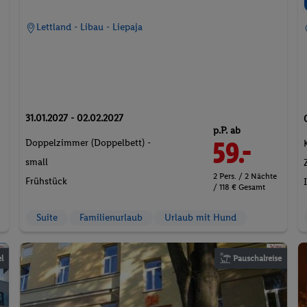
Lettland - Libau - Liepaja
31.01.2027 - 02.02.2027
p.P. ab
59.-
Doppelzimmer (Doppelbett) -
small
2 Pers. / 2 Nächte
Frühstück
/ 118 € Gesamt
Suite
Familienurlaub
Urlaub mit Hund
l
Pauschalreise