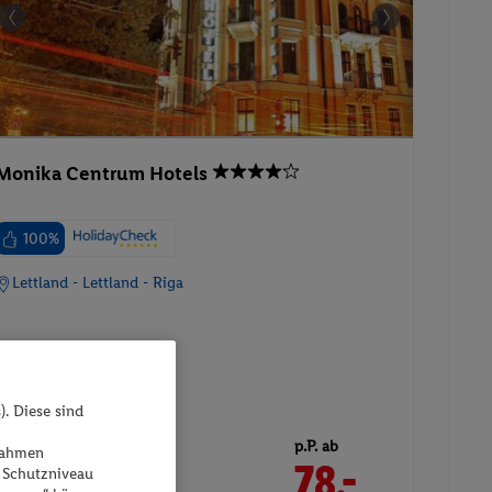
Monika Centrum Hotels
100%
Lettland - Lettland - Riga
). Diese sind
24.01.2027 - 26.01.2027
p.P. ab
ßnahmen
78.-
 Schutzniveau
Doppelzimmer