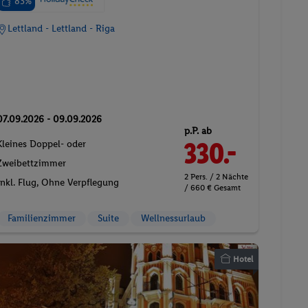
83%
Lettland - Lettland - Riga
07.09.2026 - 09.09.2026
p.P. ab
330.-
Kleines Doppel- oder
Zweibettzimmer
2 Pers. / 2 Nächte
Inkl. Flug,
Ohne Verpflegung
/ 660 € Gesamt
Familienzimmer
Suite
Wellnessurlaub
Hotel