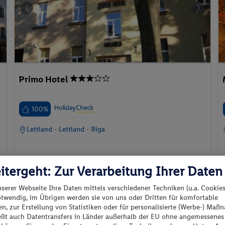
Primo Hotel
100%
Lettland - Lettland - Riga
itergeht: Zur Verarbeitung Ihrer Daten
nserer Webseite Ihre Daten mittels verschiedener Techniken (u.a. Cookies
p.P. ab
07.09.2026 - 09.09.2026
otwendig, im Übrigen werden sie von uns oder Dritten für komfortable
348.-
n, zur Erstellung von Statistiken oder für personalisierte (Werbe-) Ma
Doppelzimmer
ießt auch Datentransfers in Länder außerhalb der EU ohne angemessenes
2 Pers. / 2 Nächte