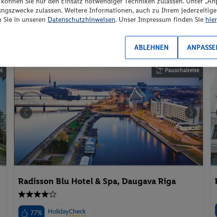
“ können Sie nur den Einsatz notwendiger Techniken zulassen. Unter „A
Inkl. Flug,
Frühstück
/ 696 € Gesamt
ungszwecke zulassen. Weitere Informationen, auch zu Ihrem jederzeitig
n Sie in unseren
Datenschutzhinweisen
. Unser Impressum finden Sie
hier
Wellnessurlaub
Familienurlaub
Urlaub mit Hund
ABLEHNEN
ANPASSE
l
Pauschalreise
Radisson Blu Hotel & Spa, Daugava Riga
77%