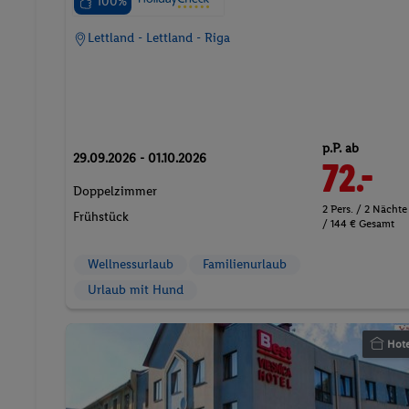
100%
Lettland - Lettland - Riga
p.P. ab
29.09.2026 - 01.10.2026
72.-
Doppelzimmer
2 Pers. / 2 Nächte
Frühstück
/ 144 € Gesamt
Wellnessurlaub
Familienurlaub
Urlaub mit Hund
Hote