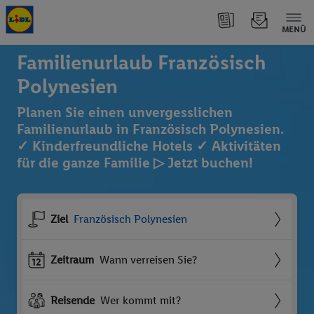
MENÜ
Familienurlaub Französisch
Polynesien
Planen Sie einen unvergesslichen
Familienurlaub in Französisch Polynesien.
✓ Kinderfreundliche Hotels ✓ Aktivitäten
für die ganze Familie ▷ Jetzt buchen!
Ziel
Französisch Polynesien
Zeitraum
Wann verreisen Sie?
Reisende
Wer kommt mit?