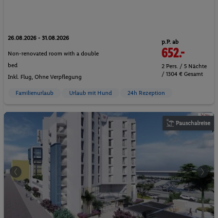
26.08.2026 - 31.08.2026
p.P. ab
652.-
Non-renovated room with a double
bed
2 Pers. / 5 Nächte
/ 1304 € Gesamt
Inkl. Flug,
Ohne Verpflegung
Familienurlaub
Urlaub mit Hund
24h Rezeption
Pauschalreise