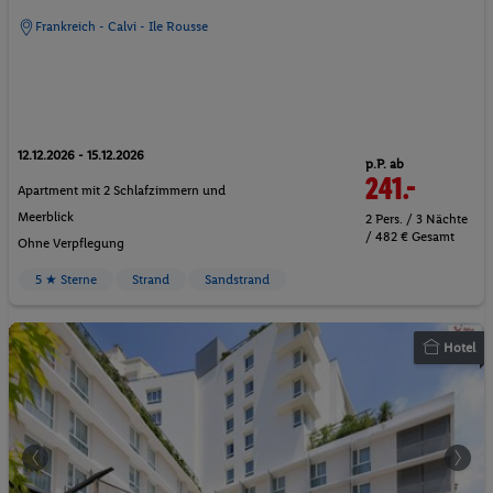
Frankreich - Calvi - Ile Rousse
12.12.2026 - 15.12.2026
p.P. ab
241.-
Apartment mit 2 Schlafzimmern und
Meerblick
2 Pers. / 3 Nächte
/ 482 € Gesamt
Ohne Verpflegung
5 ★ Sterne
Strand
Sandstrand
Hotel