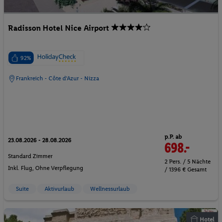
Radisson Hotel Nice Airport
92%
Frankreich - Côte d'Azur - Nizza
p.P. ab
23.08.2026 - 28.08.2026
698.-
Standard Zimmer
2 Pers. / 5 Nächte
Inkl. Flug,
Ohne Verpflegung
/ 1396 € Gesamt
Suite
Aktivurlaub
Wellnessurlaub
Hotel