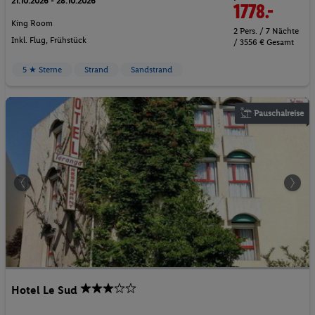
21.10.2026 - 28.10.2026
1778.-
King Room
2 Pers. / 7 Nächte
Inkl. Flug,
Frühstück
/ 3556 € Gesamt
5 ★ Sterne
Strand
Sandstrand
Pauschalreise
Hotel Le Sud