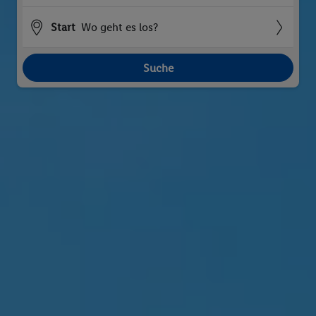
Start
Wo geht es los?
Suche