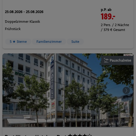
p.P. ab
23.08.2026 - 25.08.2026
189.-
Doppelzimmer Klassik
2 Pers. / 2 Nächte
Frühstück
/ 379 € Gesamt
5 ★ Sterne
Familienzimmer
Suite
Pauschalreise