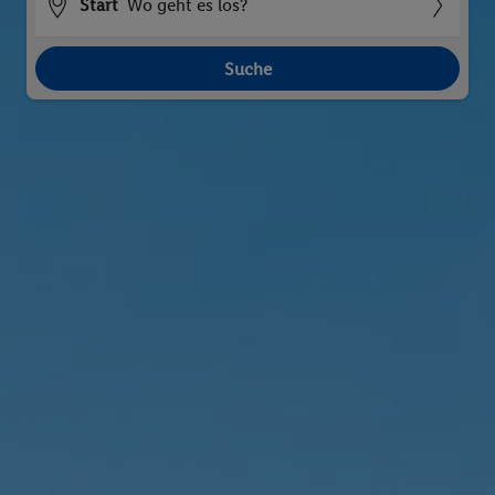
Start
Wo geht es los?
Suche