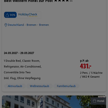
Best Western Hotel zur Post
90%
Deutschland - Bremen - Bremen
24.03.2027 - 29.03.2027
p.P. ab
1 Double Bed, Classic Room,
431.-
Refrigerator, Air-Conditioned,
Convertible Into Two
2 Pers. / 5 Nächte
/ 862 € Gesamt
Inkl. Flug,
Ohne Verpflegung
Aktivurlaub
Wellnessurlaub
Familienurlaub
Hotel