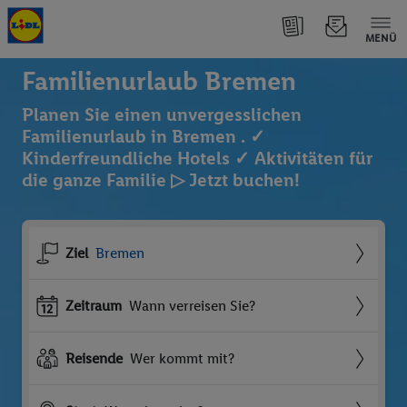
MENÜ
Familienurlaub Bremen
Planen Sie einen unvergesslichen
Familienurlaub in Bremen . ✓
Kinderfreundliche Hotels ✓ Aktivitäten für
die ganze Familie ▷ Jetzt buchen!
Ziel
Bremen
Zeitraum
Wann verreisen Sie?
Reisende
Wer kommt mit?