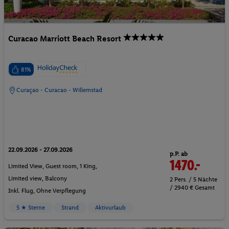
Curacao Marriott Beach Resort
81%
Curaçao - Curacao - Willemstad
22.09.2026 - 27.09.2026
p.P. ab
1470.-
Limited View, Guest room, 1 King,
Limited view, Balcony
2 Pers. / 5 Nächte
/ 2940 € Gesamt
Inkl. Flug,
Ohne Verpflegung
5 ★ Sterne
Strand
Aktivurlaub