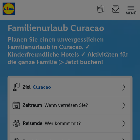
MENÜ
Familienurlaub Curacao
Planen Sie einen unvergesslichen
Familienurlaub in Curacao. ✓
Kinderfreundliche Hotels ✓ Aktivitäten für
die ganze Familie ▷ Jetzt buchen!
Ziel
Curacao
Zeitraum
Wann verreisen Sie?
Reisende
Wer kommt mit?