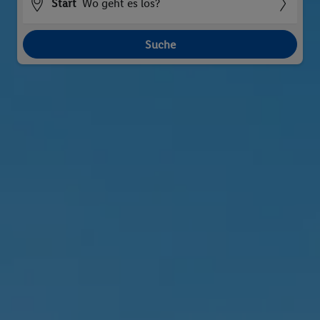
Start
Wo geht es los?
Suche