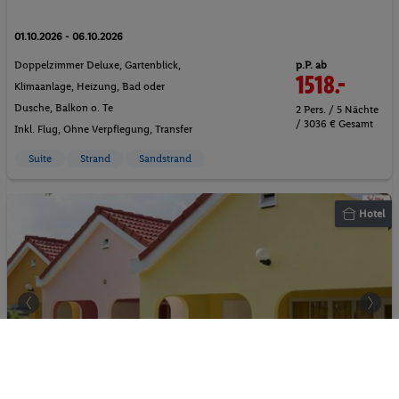
01.10.2026 - 06.10.2026
p.P. ab
Doppelzimmer Deluxe, Gartenblick,
1518.-
Klimaanlage, Heizung, Bad oder
Dusche, Balkon o. Te
2 Pers. / 5 Nächte
/ 3036 € Gesamt
Inkl. Flug,
Ohne Verpflegung
, Transfer
Suite
Strand
Sandstrand
Hotel