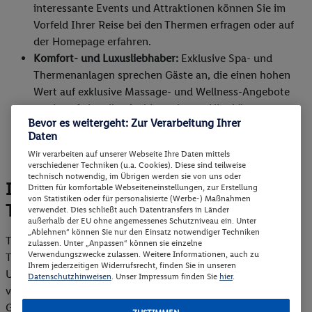
interessante Events und Attraktionen können Sie im
Vorfeld Ihrer Reise bei den Thermen erfragen oder auf
der Homepage erfahren.
Komfort- und Luxusliebhaber:
Exklusive Spa- und
Thermenanlagen sprechen Gäste an, die einen hohen
Wert auf exklusive Massage- und Wellness-Angebote
sowie auf ein edles Ambiente legen. Hier können
Bevor es weitergeht: Zur Verarbeitung Ihrer
Besucher einen rundum erholsamen Tag genießen und
Daten
sich auch mit leckeren Speisen in der hauseigenen
Wir verarbeiten auf unserer Webseite Ihre Daten mittels
Gastronomie verwöhnen lassen.
verschiedener Techniken (u.a. Cookies). Diese sind teilweise
technisch notwendig, im Übrigen werden sie von uns oder
Interessantes Faktenwissen über
Dritten für komfortable Webseiteneinstellungen, zur Erstellung
von Statistiken oder für personalisierte (Werbe-) Maßnahmen
Thermalbäder
verwendet. Dies schließt auch Datentransfers in Länder
außerhalb der EU ohne angemessenes Schutzniveau ein. Unter
„Ablehnen“ können Sie nur den Einsatz notwendiger Techniken
Thermen nutzen meistens natürliches, mineralreiches
zulassen. Unter „Anpassen“ können sie einzelne
Verwendungszwecke zulassen. Weitere Informationen, auch zu
Thermalwasser, das aus sehr tiefen Erdschichten stammt.
Ihrem jederzeitigen Widerrufsrecht, finden Sie in unseren
Ursprünglich handelt es sich hier um Regenwasser, das über
Datenschutzhinweisen
. Unser Impressum finden Sie
hier
.
viele Jänner und Jahrhunderte durch verschiedene
Gesteinsschichten gesickert ist. Durch geothermische