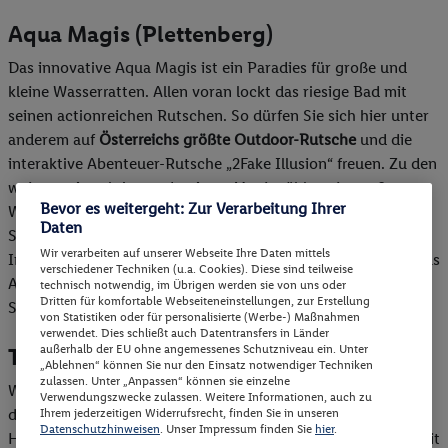
Aqua Magis (Plettenberg)
Das innovative Aqua Magis ist ein Paradies für große und
kleine Wasserratten. Allen voran lockt das riesige Bad mit
seinen actionreichen Rutschen. So dürfen Sie sich hier unter
anderem auf
Österreichs größte Outdoor-Rutsche
und die
interaktive Abenteuer-Rutsche „2Fake Illusion“ freuen. Zu den
weiteren Attraktionen des Aqua Magis zählen ein großes
Bevor es weitergeht: Zur Verarbeitung Ihrer
Wellenbad mit Strömungskanal, ein Sport-Bad mit 25 Meter
Daten
Schwimmbecken sowie ein wohlig warmes Solebecken mit
Wir verarbeiten auf unserer Webseite Ihre Daten mittels
Innen- und Außenbereich. Speziell für kleine Kinder bietet das
verschiedener Techniken (u.a. Cookies). Diese sind teilweise
Aqua Magis ein Erlebnisbecken, einen Spielplatz und
technisch notwendig, im Übrigen werden sie von uns oder
Dritten für komfortable Webseiteneinstellungen, zur Erstellung
Schwimmkurs-Angebote.
von Statistiken oder für personalisierte (Werbe-) Maßnahmen
verwendet. Dies schließt auch Datentransfers in Länder
außerhalb der EU ohne angemessenes Schutzniveau ein. Unter
Tropical Islands (Brandenburg)
„Ablehnen“ können Sie nur den Einsatz notwendiger Techniken
zulassen. Unter „Anpassen“ können sie einzelne
Wenn es um die beliebtesten Freizeitbäder Österreichs geht,
Verwendungszwecke zulassen. Weitere Informationen, auch zu
darf das Tropical Islands natürlich nicht fehlen. Die
Ihrem jederzeitigen Widerrufsrecht, finden Sie in unseren
Datenschutzhinweisen
. Unser Impressum finden Sie
hier
.
Hauptattraktion des Bades ist seine
riesige Indoor-Lagune
mit