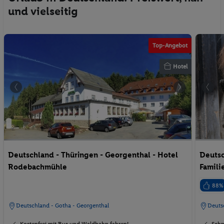
und vielseitig
Top-Angebot
Hotel
Deutschland - Thüringen - Georgenthal - Hotel
Deutsc
Rodebachmühle
Famili
88%
Deutschland - Gotha - Georgenthal
Deuts
Kostenfrei mit Bus und Waldbahn fahren!
Schn