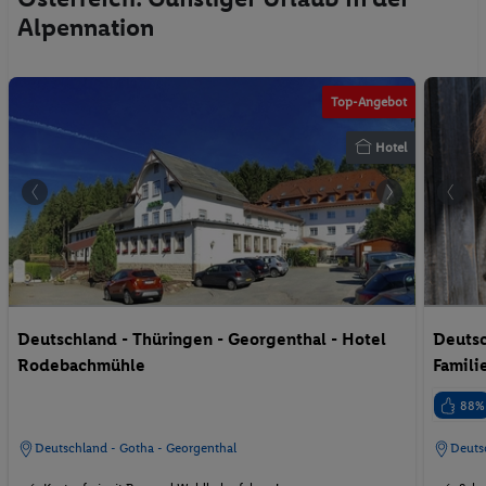
Alpennation
Top-Angebot
Hotel
Deutschland - Thüringen - Georgenthal - Hotel
Deutsc
Rodebachmühle
Famili
88%
Deutschland - Gotha - Georgenthal
Deuts