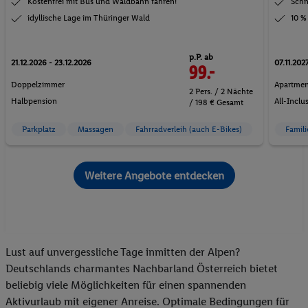
Kostenfrei mit Bus und Waldbahn fahren!
Schn
idyllische Lage im Thüringer Wald
10 %
p.P. ab
21.12.2026 - 23.12.2026
07.11.2027
99.-
Doppelzimmer
Apartmen
2 Pers. / 2 Nächte
Halbpension
All-Inclu
/ 198 € Gesamt
Parkplatz
Massagen
Fahrradverleih (auch E-Bikes)
Famil
Weitere Angebote entdecken
Lust auf unvergessliche Tage inmitten der Alpen?
Deutschlands charmantes Nachbarland Österreich bietet
beliebig viele Möglichkeiten für einen spannenden
Aktivurlaub mit eigener Anreise. Optimale Bedingungen für