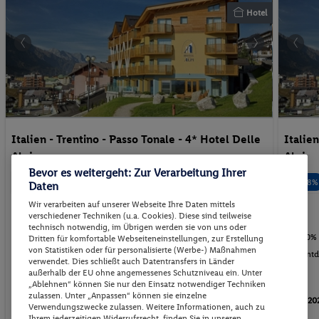
Hotel
Italien - Trentino - Passo Tonale - 4* Hotel Delle
Italien
Alpi
Alpi
Bevor es weitergeht: Zur Verarbeitung Ihrer
88%
88%
Daten
Wir verarbeiten auf unserer Webseite Ihre Daten mittels
verschiedener Techniken (u.a. Cookies). Diese sind teilweise
technisch notwendig, im Übrigen werden sie von uns oder
20% Ermäßigung auf Massage und Kosmetikanw...
20% 
Dritten für komfortable Webseiteneinstellungen, zur Erstellung
von Statistiken oder für personalisierte (Werbe-) Maßnahmen
Entdecken sie die Natur des Trentinos!
Entd
verwendet. Dies schließt auch Datentransfers in Länder
außerhalb der EU ohne angemessenes Schutzniveau ein. Unter
„Ablehnen“ können Sie nur den Einsatz notwendiger Techniken
p.P. ab
zulassen. Unter „Anpassen“ können sie einzelne
05.09.2026 - 10.09.2026
05.09.20
259.-
Verwendungszwecke zulassen. Weitere Informationen, auch zu
Ihrem jederzeitigen Widerrufsrecht, finden Sie in unseren