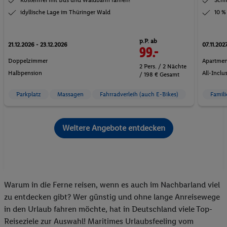
idyllische Lage im Thüringer Wald
10 %
p.P. ab
21.12.2026 - 23.12.2026
07.11.2027
99.-
Doppelzimmer
Apartmen
2 Pers. / 2 Nächte
Halbpension
All-Inclu
/ 198 € Gesamt
Parkplatz
Massagen
Fahrradverleih (auch E-Bikes)
Famil
Weitere Angebote entdecken
Warum in die Ferne reisen, wenn es auch im Nachbarland viel
zu entdecken gibt? Wer günstig und ohne lange Anreisewege
in den Urlaub fahren möchte, hat in Deutschland viele Top-
Reiseziele zur Auswahl! Maritimes Urlaubsfeeling vom