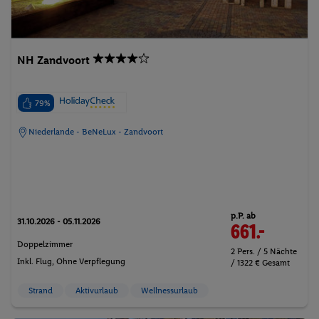
NH Zandvoort
79%
Niederlande - BeNeLux - Zandvoort
p.P. ab
31.10.2026 - 05.11.2026
661.-
Doppelzimmer
2 Pers. / 5 Nächte
Inkl. Flug,
Ohne Verpflegung
/ 1322 € Gesamt
Strand
Aktivurlaub
Wellnessurlaub