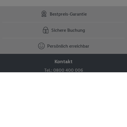
Bestpreis-Garantie
Sichere Buchung
Persönlich erreichbar
Kontakt
Tel.: 0800 400 006
(täglich von 8 bis 21 Uhr)
Kostenfrei aus ganz Österreich.
Kontakt und Meldesystem
FAQ