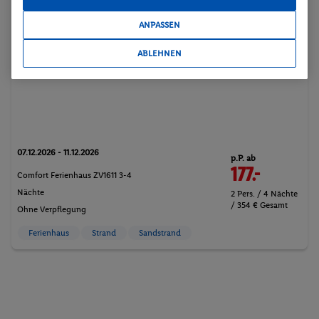
ANPASSEN
ABLEHNEN
Niederlande - BeNeLux - Zandvoort
07.12.2026 - 11.12.2026
p.P. ab
177.-
Comfort Ferienhaus ZV1611 3-4
Nächte
2 Pers. / 4 Nächte
/ 354 € Gesamt
Ohne Verpflegung
Ferienhaus
Strand
Sandstrand