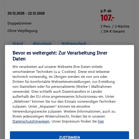
p.P. ab
20.12.2026 - 22.12.2026
107.-
Doppelzimmer
2 Pers. / 2 Nächte
Ohne Verpflegung
/ 214 € Gesamt
Strand
Aktivurlaub
Wellnessurlaub
Bevor es weitergeht: Zur Verarbeitung Ihrer
Daten
Hotel
Wir verarbeiten auf unserer Webseite Ihre Daten mittels
verschiedener Techniken (u.a. Cookies). Diese sind teilweise
technisch notwendig, im Übrigen werden sie von uns oder
Dritten für komfortable Webseiteneinstellungen, zur Erstellung
von Statistiken oder für personalisierte (Werbe-) Maßnahmen
verwendet. Dies schließt auch Datentransfers in Länder
außerhalb der EU ohne angemessenes Schutzniveau ein. Unter
„Ablehnen“ können Sie nur den Einsatz notwendiger Techniken
zulassen. Unter „Anpassen“ können sie einzelne
Verwendungszwecke zulassen. Weitere Informationen, auch zu
Ihrem jederzeitigen Widerrufsrecht, finden Sie in unseren
Datenschutzhinweisen
. Unser Impressum finden Sie
hier
.
Center Parcs Park Zandvoort
ZUSTIMMEN