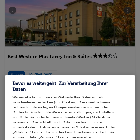
Best Western Plus Lacey Inn & Suites
100%
Bevor es weitergeht: Zur Verarbeitung Ihrer
USA - USA Westküste - Lacey
Daten
Wir verarbeiten auf unserer Webseite Ihre Daten mittels
verschiedener Techniken (u.a. Cookies). Diese sind teilweise
technisch notwendig, im Übrigen werden sie von uns oder
Dritten für komfortable Webseiteneinstellungen, zur Erstellung
von Statistiken oder für personalisierte (Werbe-) Maßnahmen
verwendet. Dies schließt auch Datentransfers in Länder
p.P. ab
24.04.2027 - 29.04.2027
außerhalb der EU ohne angemessenes Schutzniveau ein. Unter
1066.-
„Ablehnen“ können Sie nur den Einsatz notwendiger Techniken
1 Queen Bed
zulassen. Unter „Anpassen“ können sie einzelne