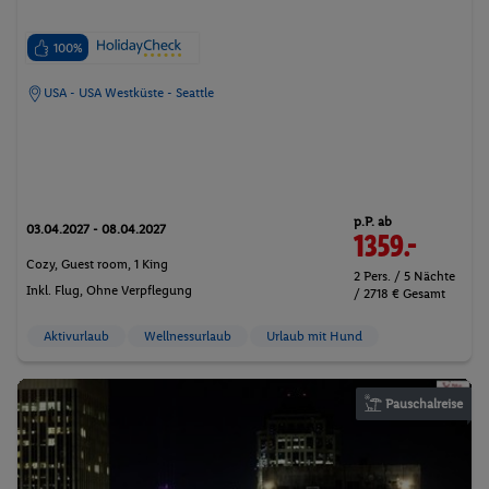
100%
USA - USA Westküste - Seattle
p.P. ab
03.04.2027 - 08.04.2027
1359.-
Cozy, Guest room, 1 King
2 Pers. / 5 Nächte
Inkl. Flug,
Ohne Verpflegung
/ 2718 € Gesamt
Aktivurlaub
Wellnessurlaub
Urlaub mit Hund
Pauschalreise