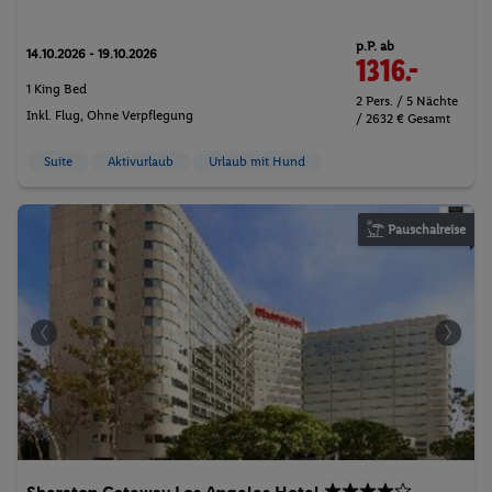
p.P. ab
14.10.2026 - 19.10.2026
1316.-
1 King Bed
2 Pers. / 5 Nächte
Inkl. Flug,
Ohne Verpflegung
/ 2632 € Gesamt
Suite
Aktivurlaub
Urlaub mit Hund
Pauschalreise