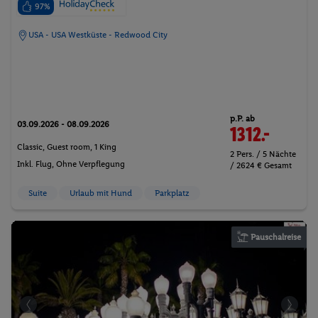
97%
USA - USA Westküste - Redwood City
p.P. ab
03.09.2026 - 08.09.2026
1312.-
Classic, Guest room, 1 King
2 Pers. / 5 Nächte
Inkl. Flug,
Ohne Verpflegung
/ 2624 € Gesamt
Suite
Urlaub mit Hund
Parkplatz
Pauschalreise