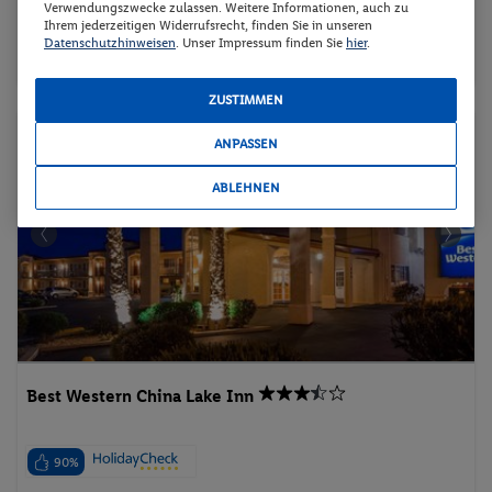
2 Pers. / 5 Nächte
Verwendungszwecke zulassen. Weitere Informationen, auch zu
Inkl. Flug,
Frühstück
/ 2132 € Gesamt
Ihrem jederzeitigen Widerrufsrecht, finden Sie in unseren
Datenschutzhinweisen
. Unser Impressum finden Sie
hier
.
Suite
Aktivurlaub
Urlaub mit Hund
ZUSTIMMEN
Pauschalreise
ANPASSEN
ABLEHNEN
Best Western China Lake Inn
90%