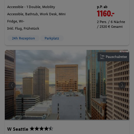
p.P. ab
Accessible - 1 Double, Mobility
1160.-
Accessible, Bathtub, Work Desk, Mini
Fridge, Wi-
2 Pers. / 6 Nächte
/ 2320 € Gesamt
Inkl. Flug,
Frühstück
24h Rezeption
Parkplatz
Pauschalreise
W Seattle