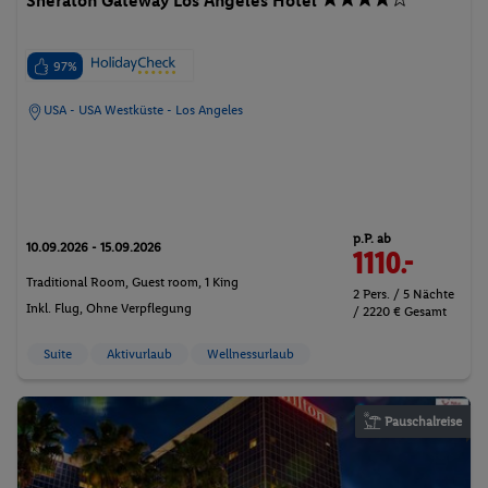
Sheraton Gateway Los Angeles Hotel
97%
USA - USA Westküste - Los Angeles
p.P. ab
10.09.2026 - 15.09.2026
1110.-
Traditional Room, Guest room, 1 King
2 Pers. / 5 Nächte
Inkl. Flug,
Ohne Verpflegung
/ 2220 € Gesamt
Suite
Aktivurlaub
Wellnessurlaub
Pauschalreise