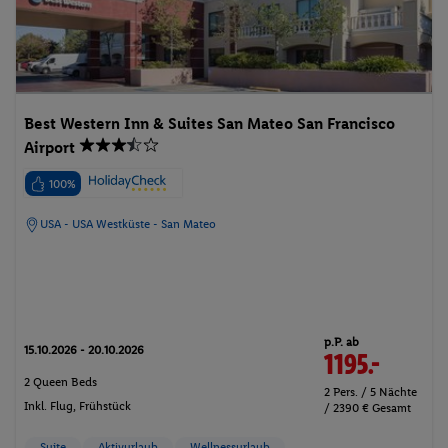
Best Western Inn & Suites San Mateo San Francisco
Airport
100%
USA - USA Westküste - San Mateo
p.P. ab
15.10.2026 - 20.10.2026
1195.-
2 Queen Beds
2 Pers. / 5 Nächte
Inkl. Flug,
Frühstück
/ 2390 € Gesamt
Suite
Aktivurlaub
Wellnessurlaub