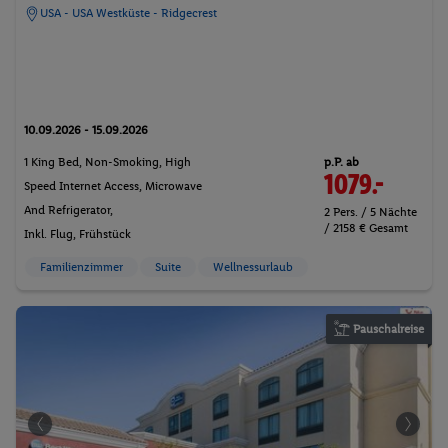
USA - USA Westküste - Ridgecrest
10.09.2026 - 15.09.2026
p.P. ab
1 King Bed, Non-Smoking, High
1079.-
Speed Internet Access, Microwave
And Refrigerator,
2 Pers. / 5 Nächte
/ 2158 € Gesamt
Inkl. Flug,
Frühstück
Familienzimmer
Suite
Wellnessurlaub
Pauschalreise