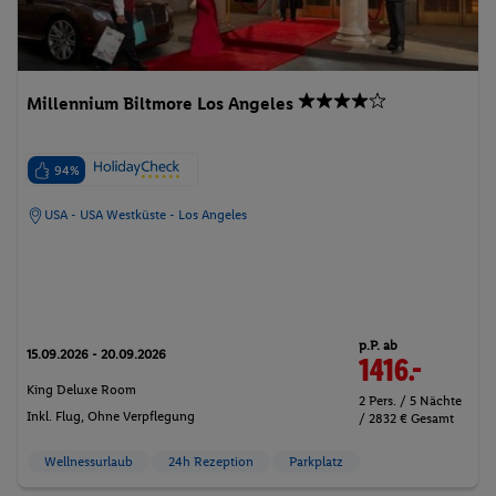
Millennium Biltmore Los Angeles
94%
USA - USA Westküste - Los Angeles
p.P. ab
15.09.2026 - 20.09.2026
1416.-
King Deluxe Room
2 Pers. / 5 Nächte
Inkl. Flug,
Ohne Verpflegung
/ 2832 € Gesamt
Wellnessurlaub
24h Rezeption
Parkplatz