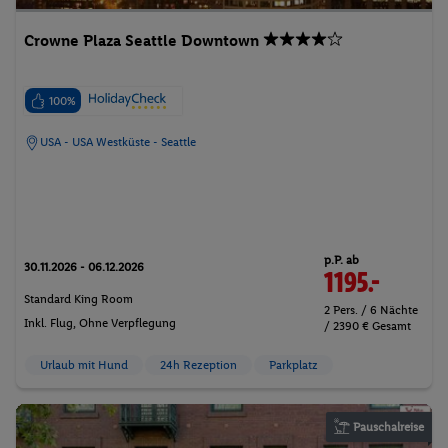
Crowne Plaza Seattle Downtown
100%
USA - USA Westküste - Seattle
p.P. ab
30.11.2026 - 06.12.2026
1195.-
Standard King Room
2 Pers. / 6 Nächte
Inkl. Flug,
Ohne Verpflegung
/ 2390 € Gesamt
Urlaub mit Hund
24h Rezeption
Parkplatz
Pauschalreise