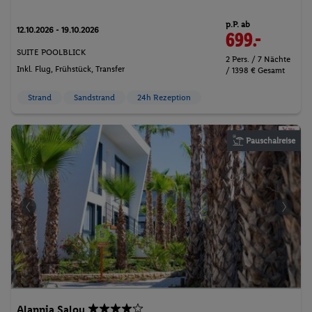
p.P. ab
12.10.2026 - 19.10.2026
699.-
SUITE POOLBLICK
2 Pers. / 7 Nächte
Inkl. Flug,
Frühstück
, Transfer
/ 1398 € Gesamt
Strand
Sandstrand
24h Rezeption
Pauschalreise
Alannia Salou