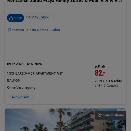
Rentalmar Salou Playa Family Suites & Pool
100%
Spanien - Costa Dorada - Salou
09.12.2026 - 12.12.2026
p.P. ab
82.-
1 SCHLAFZIMMER APARTMENT MIT
BALKON
2 Pers. / 3 Nächte
/ 164 € Gesamt
Ohne Verpflegung
Aktivurlaub
Pauschalreise