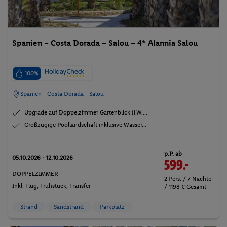
Spanien – Costa Dorada – Salou – 4* Alannia Salou
100%
Spanien - Costa Dorada - Salou
Upgrade auf Doppelzimmer Gartenblick (i.W....
Großzügige Poollandschaft inklusive Wasser...
p.P. ab
05.10.2026 - 12.10.2026
599.-
DOPPELZIMMER
2 Pers. / 7 Nächte
Inkl. Flug,
Frühstück
, Transfer
/ 1198 € Gesamt
Strand
Sandstrand
Parkplatz