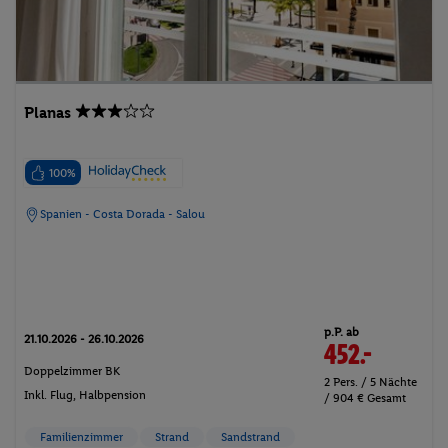
Planas
100%
Spanien - Costa Dorada - Salou
p.P. ab
21.10.2026 - 26.10.2026
452.-
Doppelzimmer BK
2 Pers. / 5 Nächte
Inkl. Flug,
Halbpension
/ 904 € Gesamt
Familienzimmer
Strand
Sandstrand