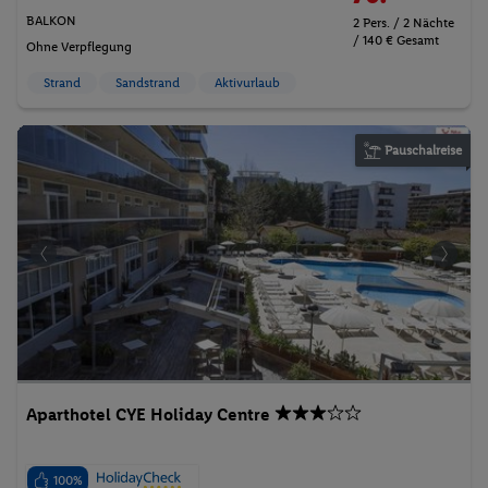
BALKON
2 Pers. / 2 Nächte
/ 140 € Gesamt
Ohne Verpflegung
Strand
Sandstrand
Aktivurlaub
Pauschalreise
Aparthotel CYE Holiday Centre
100%