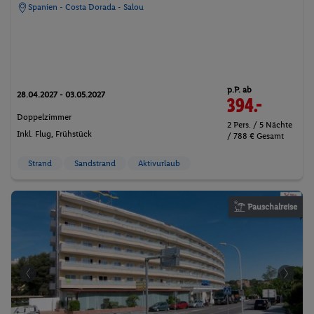
Spanien - Costa Dorada - Salou
p.P. ab
28.04.2027 - 03.05.2027
394.-
Doppelzimmer
2 Pers. / 5 Nächte
Inkl. Flug,
Frühstück
/ 788 € Gesamt
Strand
Sandstrand
Aktivurlaub
Pauschalreise