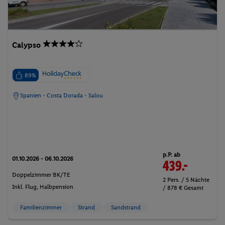
Calypso
89%
Spanien - Costa Dorada - Salou
p.P. ab
01.10.2026 - 06.10.2026
439.-
Doppelzimmer BK/TE
2 Pers. / 5 Nächte
Inkl. Flug,
Halbpension
/ 878 € Gesamt
Familienzimmer
Strand
Sandstrand