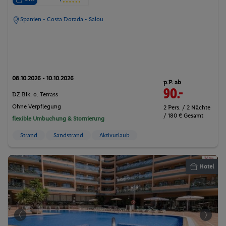
Spanien - Costa Dorada - Salou
08.10.2026 - 10.10.2026
p.P. ab
90.-
DZ Blk. o. Terrass
Ohne Verpflegung
2 Pers. / 2 Nächte
/ 180 € Gesamt
flexible Umbuchung & Stornierung
Strand
Sandstrand
Aktivurlaub
Hotel