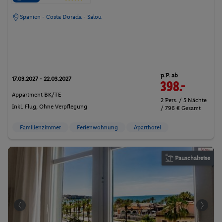
Spanien - Costa Dorada - Salou
p.P. ab
17.03.2027 - 22.03.2027
398.-
Appartment BK/TE
2 Pers. / 5 Nächte
Inkl. Flug,
Ohne Verpflegung
/ 796 € Gesamt
Familienzimmer
Ferienwohnung
Aparthotel
Pauschalreise