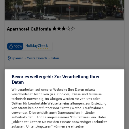
Aparthotel California
100%
Spanien - Costa Dorada - Salou
Bevor es weitergeht: Zur Verarbeitung Ihrer
Daten
Wir verarbeiten auf unserer Webseite Ihre Daten mittels
p.P. ab
verschiedener Techniken (u.a. Cookies). Diese sind teilweise
01.10.2026 - 06.10.2026
370.-
technisch notwendig, im Übrigen werden sie von uns oder
Dritten für komfortable Webseiteneinstellungen, zur Erstellung
App. 1 sep. Schlafzimmer
2 Pers. / 5 Nächte
von Statistiken oder für personalisierte (Werbe-) Maßnahmen
Inkl. Flug,
Halbpension
/ 740 € Gesamt
verwendet. Dies schließt auch Datentransfers in Länder
außerhalb der EU ohne angemessenes Schutzniveau ein. Unter
„Ablehnen“ können Sie nur den Einsatz notwendiger Techniken
Aparthotel
Strand
Sandstrand
zulassen. Unter „Anpassen“ können sie einzelne