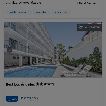
Inkl. Flug,
Ohne Verpflegung
/ 794 € Gesamt
Wellnessurlaub
Parkplatz
Massagen
Pauschalreise
Best Los Ángeles
92%