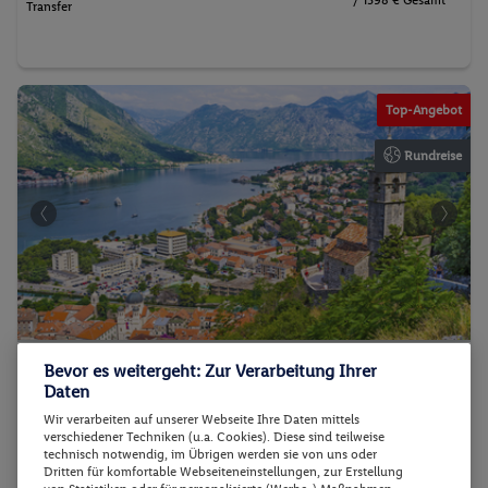
/ 1398 € Gesamt
Transfer
Top-Angebot
Rundreise
Bevor es weitergeht: Zur Verarbeitung Ihrer
Balkan Deluxe
Daten
Wir verarbeiten auf unserer Webseite Ihre Daten mittels
verschiedener Techniken (u.a. Cookies). Diese sind teilweise
technisch notwendig, im Übrigen werden sie von uns oder
Dritten für komfortable Webseiteneinstellungen, zur Erstellung
Montenegro - Gemeinde Budva - Budva