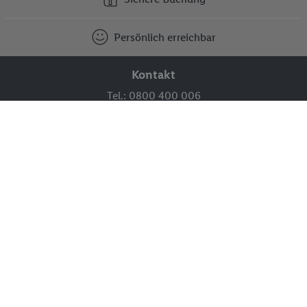
Persönlich erreichbar
Kontakt
Tel.: 0800 400 006
(täglich von 8 bis 21 Uhr)
Kostenfrei aus ganz Österreich.
Kontakt und Meldesystem
FAQ
Aktuelle Prospekte