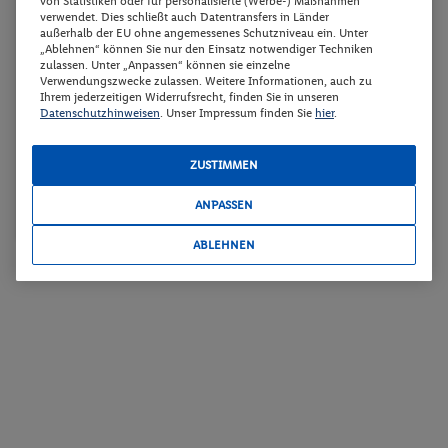
von Statistiken oder für personalisierte (Werbe-) Maßnahmen
verwendet. Dies schließt auch Datentransfers in Länder
außerhalb der EU ohne angemessenes Schutzniveau ein. Unter
Inkl. Ausflugspaket i.W.v. € 400.- p.P.!
„Ablehnen“ können Sie nur den Einsatz notwendiger Techniken
Bootsfahrt auf dem Ohridsee!
zulassen. Unter „Anpassen“ können sie einzelne
Verwendungszwecke zulassen. Weitere Informationen, auch zu
Ihrem jederzeitigen Widerrufsrecht, finden Sie in unseren
Datenschutzhinweisen
. Unser Impressum finden Sie
hier
.
p.P. ab
08.11.2026 - 17.11.2026
1099.-
Doppelzimmer, Bad/DU/WC
2 Pers. / 9 Nächte
ZUSTIMMEN
Inkl. Flug,
Halbpension
, Transfer
/ 2198 € Gesamt
ANPASSEN
ABLEHNEN