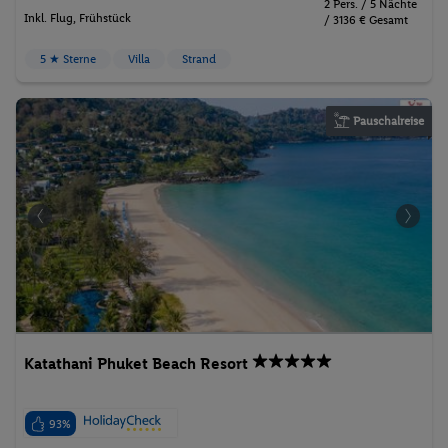
2 Pers. / 5 Nächte
Inkl. Flug,
Frühstück
/ 3136 € Gesamt
5 ★ Sterne
Villa
Strand
Pauschalreise
Katathani Phuket Beach Resort
93%