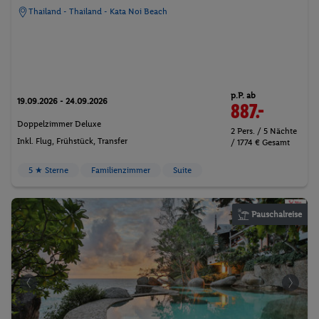
Thailand - Thailand - Kata Noi Beach
p.P. ab
19.09.2026 - 24.09.2026
887.-
Doppelzimmer Deluxe
2 Pers. / 5 Nächte
Inkl. Flug,
Frühstück
, Transfer
/ 1774 € Gesamt
5 ★ Sterne
Familienzimmer
Suite
Pauschalreise