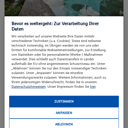
Bevor es weitergeht: Zur Verarbeitung Ihrer
Mom Tri's Villa Royale Phuket
Daten
Wir verarbeiten auf unserer Webseite Ihre Daten mittels
verschiedener Techniken (u.a. Cookies). Diese sind teilweise
100%
technisch notwendig, im Übrigen werden sie von uns oder
Dritten für komfortable Webseiteneinstellungen, zur Erstellung
von Statistiken oder für personalisierte (Werbe-) Maßnahmen
Thailand - Thailand - Kata Noi Beach
verwendet. Dies schließt auch Datentransfers in Länder
außerhalb der EU ohne angemessenes Schutzniveau ein. Unter
„Ablehnen“ können Sie nur den Einsatz notwendiger Techniken
zulassen. Unter „Anpassen“ können sie einzelne
Verwendungszwecke zulassen. Weitere Informationen, auch zu
Ihrem jederzeitigen Widerrufsrecht, finden Sie in unseren
Datenschutzhinweisen
. Unser Impressum finden Sie
hier
.
p.P. ab
17.09.2026 - 22.09.2026
1076.-
Royale Wing Suite
ZUSTIMMEN
2 Pers. / 5 Nächte
Inkl. Flug,
Frühstück
/ 2152 € Gesamt
ANPASSEN
5 ★ Sterne
Suite
Strand
ABLEHNEN