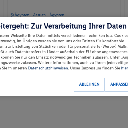
Ägypten - Assuan - Ägypten
itergeht: Zur Verarbeitung Ihrer Daten
4 Nächte Nilkreuzfahrt
Besuch weltberühmter Sehenswürdigkeiten Äg...
nserer Webseite Ihre Daten mittels verschiedener Techniken (u.a. Cookies
otwendig, im Übrigen werden sie von uns oder Dritten für komfortable
n, zur Erstellung von Statistiken oder für personalisierte (Werbe-) Ma
07.01.2027 - 21.01.2027
p.P. ab
ießt auch Datentransfers in Länder außerhalb der EU ohne angemessenes
1479.-
“ können Sie nur den Einsatz notwendiger Techniken zulassen. Unter „A
laut Ausschreibung
ungszwecke zulassen. Weitere Informationen, auch zu Ihrem jederzeitig
Inkl. Flug,
Verpflegung lt.
n Sie in unseren
Datenschutzhinweisen
. Unser Impressum finden Sie
hier
e
2 Pers. / 14 Nächte
/ 2958 € Gesamt
Programm
, Transfer
ABLEHNEN
ANPASSE
Spa