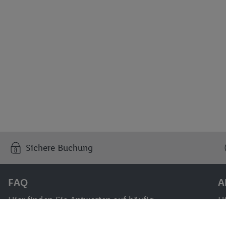
Sichere Buchung
FAQ
A
Hier finden Sie Antworten auf häufig
Hi
gestellte Fragen.
H