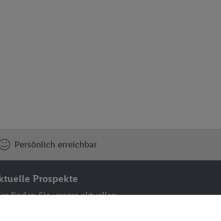
Persönlich erreichbar
ktuelle Prospekte
er finden Sie unsere aktuellen
aupt- und Themenflyer in digitaler