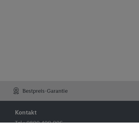
Bestpreis-Garantie
Kontakt
Tel.: 0800 400 006
(täglich von 8 bis 21 Uhr)