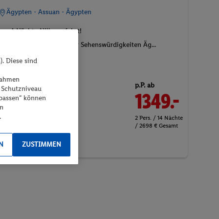
Ägypten - Assuan - Ägypten
4 Nächte Nilkreuzfahrt!
Besuch weltberühmter Sehenswürdigkeiten Äg...
). Diese sind
07.01.2027 - 21.01.2027
ßnahmen
p.P. ab
 Schutzniveau
1349.-
laut Ausschreibung
npassen“ können
en
Inkl. Flug,
Verpflegung lt.
.
2 Pers. / 14 Nächte
Programm
, Transfer
/ 2698 € Gesamt
N
ZUSTIMMEN
Spa