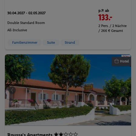
p.P. ab
30.04.2027 - 02.05.2027
133.-
Double Standard Room
2 Pers. / 2 Nächte
All-Inclusive
/ 266 € Gesamt
Familienzimmer
Suite
Strand
Hotel
Roussa's Apartments