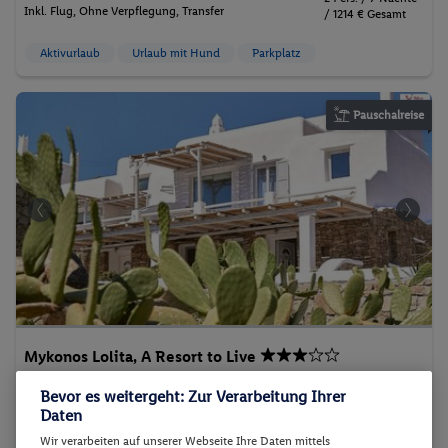
Inkl. Flug,
Ohne Verpflegung
, Transfer
/ 1214 € Gesamt
Aktivurlaub
Urlaub mit Hund
Parkplatz
Pauschalreise
Mykonos Lolita, A Resort to Live
Bevor es weitergeht: Zur Verarbeitung Ihrer
Daten
Wir verarbeiten auf unserer Webseite Ihre Daten mittels