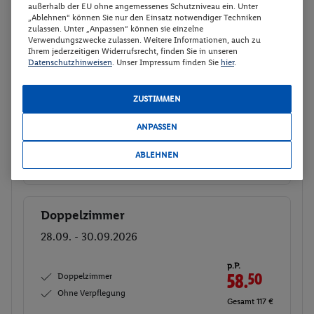
außerhalb der EU ohne angemessenes Schutzniveau ein. Unter
„Ablehnen“ können Sie nur den Einsatz notwendiger Techniken
Doppelzimmer
Buchen
zulassen. Unter „Anpassen“ können sie einzelne
Verwendungszwecke zulassen. Weitere Informationen, auch zu
27.09. - 29.09.2026
Ihrem jederzeitigen Widerrufsrecht, finden Sie in unseren
Datenschutzhinweisen
. Unser Impressum finden Sie
hier
.
p.P.
Doppelzimmer
58.
50
ZUSTIMMEN
Ohne Verpflegung
Gesamt 117 €
ANPASSEN
Veranstalter:
XPUR Reisen GmbH
ABLEHNEN
Weitere Informationen des
Buchen
Veranstalters
Doppelzimmer
Buchen
28.09. - 30.09.2026
p.P.
Doppelzimmer
58.
50
Ohne Verpflegung
Gesamt 117 €