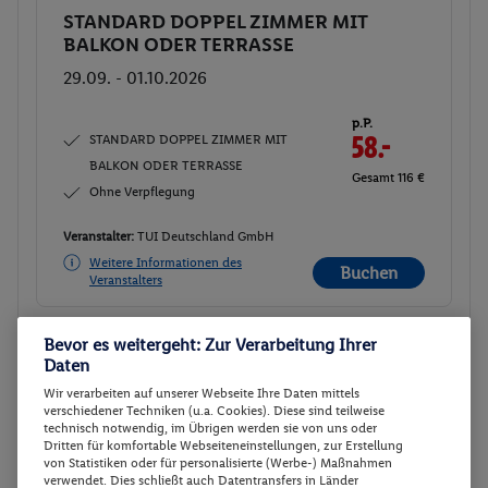
STANDARD DOPPEL ZIMMER MIT
Buchen
BALKON ODER TERRASSE
29.09. - 01.10.2026
p.P.
STANDARD DOPPEL ZIMMER MIT
58.-
BALKON ODER TERRASSE
Gesamt 116 €
Ohne Verpflegung
Veranstalter:
TUI Deutschland GmbH
Weitere Informationen des
Buchen
Veranstalters
Bevor es weitergeht: Zur Verarbeitung Ihrer
30 weitere Angebote anzeigen
Daten
Wir verarbeiten auf unserer Webseite Ihre Daten mittels
verschiedener Techniken (u.a. Cookies). Diese sind teilweise
technisch notwendig, im Übrigen werden sie von uns oder
Doppelzimmer
2
Dritten für komfortable Webseiteneinstellungen, zur Erstellung
von Statistiken oder für personalisierte (Werbe-) Maßnahmen
Zimmerdetails
verwendet. Dies schließt auch Datentransfers in Länder