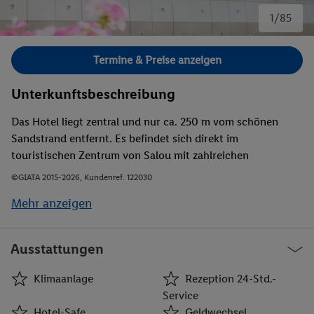
1/85
Bild 1 von 85.
Termine & Preise anzeigen
Unterkunftsbeschreibung
Das Hotel liegt zentral und nur ca. 250 m vom schönen
Sandstrand entfernt. Es befindet sich direkt im
touristischen Zentrum von Salou mit zahlreichen
Einkaufsmöglichkeiten, Bars, Restaurants und Diskotheken.
©GIATA 2015-2026, Kundenref. 122030
Öffentliche Verkehrsmittel sind in der unmittelbaren
Mehr anzeigen
Umgebung des Hotels zu finden.
Ausstattungen
Klimaanlage
Rezeption 24-Std.-
Service
Hotel-Safe
Geldwechsel