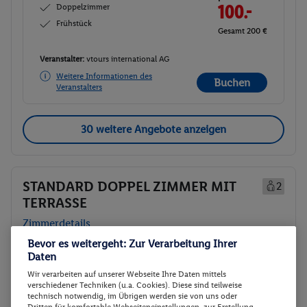
Doppelzimmer
100.-
Frühstück
Gesamt 200 €
Veranstalter:
vtours international AG
Weitere Informationen des
Buchen
Veranstalters
30 weitere Angebote anzeigen
STANDARD DOPPEL ZIMMER MIT
2
TERRASSE
Zimmerdetails
Bevor es weitergeht: Zur Verarbeitung Ihrer
Daten
STANDARD DOPPEL ZIMMER MIT
Buchen
TERRASSE
Wir verarbeiten auf unserer Webseite Ihre Daten mittels
verschiedener Techniken (u.a. Cookies). Diese sind teilweise
14.02. - 19.02.2027
technisch notwendig, im Übrigen werden sie von uns oder