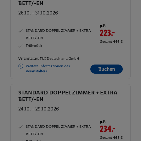
BETT/-EN
26.10. - 31.10.2026
p.P.
STANDARD DOPPEL ZIMMER + EXTRA
223.-
BETT/-EN
Gesamt 446 €
Frühstück
Veranstalter:
TUI Deutschland GmbH
Weitere Informationen des
Buchen
Veranstalters
STANDARD DOPPEL ZIMMER + EXTRA
Buchen
BETT/-EN
24.10. - 29.10.2026
p.P.
STANDARD DOPPEL ZIMMER + EXTRA
234.-
BETT/-EN
Gesamt 468 €