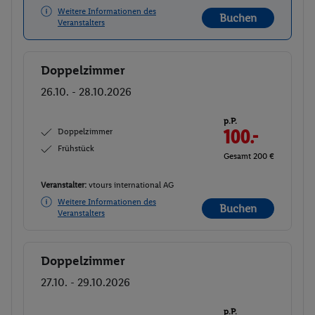
Weitere Informationen des
Buchen
Veranstalters
Doppelzimmer
Buchen
26.10. - 28.10.2026
p.P.
Doppelzimmer
100.-
Frühstück
Gesamt 200 €
Veranstalter:
vtours international AG
Weitere Informationen des
Buchen
Veranstalters
Doppelzimmer
Buchen
27.10. - 29.10.2026
p.P.