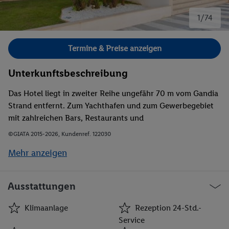
1/74
Bild 1 von 74.
Termine & Preise anzeigen
Unterkunftsbeschreibung
Das Hotel liegt in zweiter Reihe ungefähr 70 m vom Gandia
Strand entfernt. Zum Yachthafen und zum Gewerbegebiet
mit zahlreichen Bars, Restaurants und
Einkaufsmöglichkeiten sind es etwa 5 Gehminuten. Der
©GIATA 2015-2026, Kundenref. 122030
nächste Golfplatz liegt in ca. 15 km Entfernung.
Mehr anzeigen
Ausstattungen
Klimaanlage
Rezeption 24-Std.-
Service