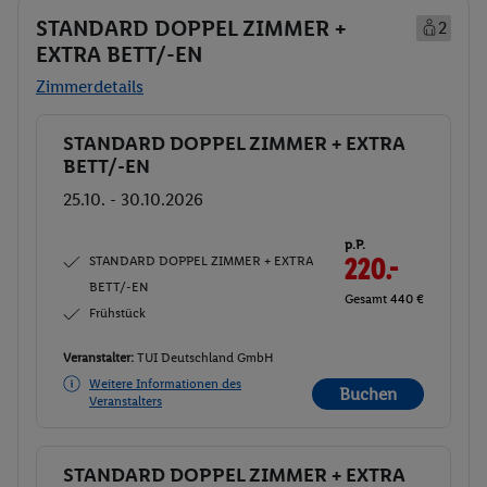
STANDARD DOPPEL ZIMMER +
2
EXTRA BETT/-EN
Zimmerdetails
STANDARD DOPPEL ZIMMER + EXTRA
Buchen
BETT/-EN
25.10. - 30.10.2026
p.P.
STANDARD DOPPEL ZIMMER + EXTRA
220.-
BETT/-EN
Gesamt 440 €
Frühstück
Veranstalter:
TUI Deutschland GmbH
Weitere Informationen des
Buchen
Veranstalters
STANDARD DOPPEL ZIMMER + EXTRA
Buchen