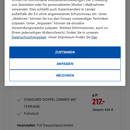
Dritten für komfortable Webseiteneinstellungen, zur Erstellung
von Statistiken oder für personalisierte (Werbe-) Maßnahmen
p.P.
verwendet. Dies schließt auch Datentransfers in Länder
STANDARD DOPPEL ZIMMER MIT
217.-
außerhalb der EU ohne angemessenes Schutzniveau ein. Unter
TERRASSE
„Ablehnen“ können Sie nur den Einsatz notwendiger Techniken
Gesamt 434 €
zulassen. Unter „Anpassen“ können sie einzelne
Frühstück
Verwendungszwecke zulassen. Weitere Informationen, auch zu
Ihrem jederzeitigen Widerrufsrecht, finden Sie in unseren
Veranstalter:
TUI Deutschland GmbH
Datenschutzhinweisen
. Unser Impressum finden Sie
hier
.
Weitere Informationen des
Buchen
Veranstalters
ZUSTIMMEN
ANPASSEN
STANDARD DOPPEL ZIMMER MIT
Buchen
TERRASSE
ABLEHNEN
15.02. - 20.02.2027
p.P.
STANDARD DOPPEL ZIMMER MIT
217.-
TERRASSE
Gesamt 434 €
Frühstück
Veranstalter:
TUI Deutschland GmbH