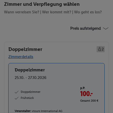
Zimmer und Verpflegung wählen
Wann verreisen Sie? |
Wer kommt mit?
| Wo geht es los?
Preis aufsteigend
Doppelzimmer
2
Zimmerdetails
Doppelzimmer
Buchen
25.10. - 27.10.2026
p.P.
Doppelzimmer
100.-
Frühstück
Gesamt 200 €
Veranstalter:
vtours international AG