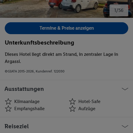
1/56
Bild 1 von 56.
Termine & Preise anzeigen
Unterkunftsbeschreibung
Dieses Hotel liegt direkt am Strand, in zentraler Lage in
Argassi.
©GIATA 2015-2026, Kundenref. 122030
Ausstattungen
Klimaanlage
Hotel-Safe
Empfangshalle
Aufzüge
Klimaanlage
Hotel-Safe
Reiseziel
Empfangshalle
Aufzüge