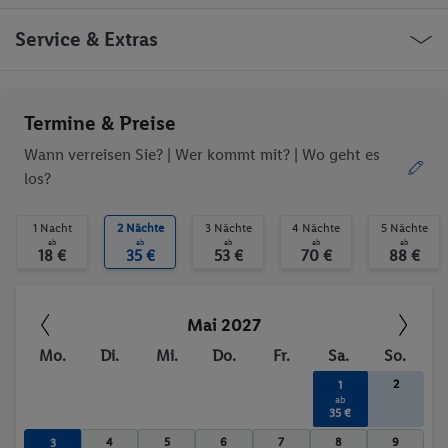
Café
Minimarkt
Bar(s)
Restaurant(s)
Griechenland Argassi Argassi mainroad
Service & Extras
Öffentliches Internet
WLAN-Internet
Parkplatz
Restaurant
Bar
Aufzug
Ob die Reise trotzdem deinen individuellen Bedürfnissen
Termine & Preise
WLAN
Sonnenterrasse
entspricht, erfrage bitte vor der Buchung im Service Center.
Tischtennis
Billard / Snooker
Wann verreisen Sie? |
Wer kommt mit?
| Wo geht es
los?
Trinkgelder. Persönliche Ausgaben. Kurtaxe.
1 Nacht
2 Nächte
3 Nächte
4 Nächte
5 Nächte
ab
ab
ab
ab
ab
18 €
35 €
53 €
70 €
88 €
Mai 2027
Mo.
Di.
Mi.
Do.
Fr.
Sa.
So.
2
1
ab
35 €
4
5
6
7
8
9
3