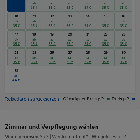
ab
ab
ab
ab
ab
ab
ab
35 €
35 €
35 €
35 €
35 €
35 €
35 €
10
11
12
13
14
15
16
ab
ab
ab
ab
ab
ab
ab
35 €
35 €
35 €
35 €
35 €
35 €
35 €
17
18
19
20
21
22
23
ab
ab
ab
ab
ab
ab
ab
35 €
35 €
35 €
35 €
35 €
35 €
35 €
24
25
26
27
28
29
30
ab
ab
ab
ab
ab
ab
ab
35 €
35 €
35 €
35 €
35 €
35 €
35 €
31
ab
44 €
Reisedaten zurücksetzen
Günstigster Preis p.P.
Preis p.P.
Zimmer und Verpflegung wählen
Wann verreisen Sie? |
Wer kommt mit?
| Wo geht es los?