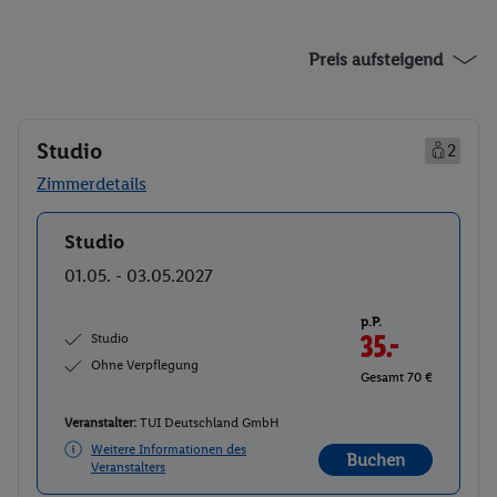
Preis aufsteigend
Studio
2
Zimmerdetails
Studio
Buchen
01.05. - 03.05.2027
p.P.
Studio
35.-
Ohne Verpflegung
Gesamt 70 €
Veranstalter:
TUI Deutschland GmbH
Weitere Informationen des
Buchen
Veranstalters