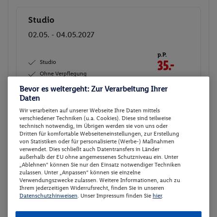
Studio
Buchen
02.05. - 04.05.2027
p.P.
Studio
35.-
Ohne Verpflegung
Gesamt 70 €
Bevor es weitergeht: Zur Verarbeitung Ihrer
Daten
Veranstalter:
TUI Deutschland GmbH
Wir verarbeiten auf unserer Webseite Ihre Daten mittels
Weitere Informationen des
Buchen
verschiedener Techniken (u.a. Cookies). Diese sind teilweise
Veranstalters
technisch notwendig, im Übrigen werden sie von uns oder
Dritten für komfortable Webseiteneinstellungen, zur Erstellung
von Statistiken oder für personalisierte (Werbe-) Maßnahmen
verwendet. Dies schließt auch Datentransfers in Länder
Studio
Buchen
außerhalb der EU ohne angemessenes Schutzniveau ein. Unter
„Ablehnen“ können Sie nur den Einsatz notwendiger Techniken
03.05. - 05.05.2027
zulassen. Unter „Anpassen“ können sie einzelne
Verwendungszwecke zulassen. Weitere Informationen, auch zu
p.P.
Ihrem jederzeitigen Widerrufsrecht, finden Sie in unseren
Studio
35.-
Datenschutzhinweisen
. Unser Impressum finden Sie
hier
.
Ohne Verpflegung
Gesamt 70 €