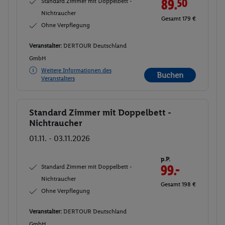
Standard Zimmer mit Doppelbett -
89.
50
Nichtraucher
Gesamt 179 €
Ohne Verpflegung
Veranstalter:
DERTOUR Deutschland
GmbH
Weitere Informationen des
Buchen
Veranstalters
Standard Zimmer mit Doppelbett -
Buchen
Nichtraucher
01.11. - 03.11.2026
p.P.
Standard Zimmer mit Doppelbett -
99.-
Nichtraucher
Gesamt 198 €
Ohne Verpflegung
Veranstalter:
DERTOUR Deutschland
GmbH