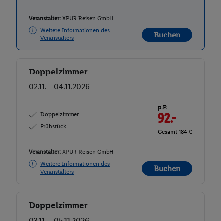
Veranstalter:
XPUR Reisen GmbH
Weitere Informationen des
Buchen
Veranstalters
Doppelzimmer
Buchen
02.11. - 04.11.2026
p.P.
Doppelzimmer
92.-
Frühstück
Gesamt 184 €
Veranstalter:
XPUR Reisen GmbH
Weitere Informationen des
Buchen
Veranstalters
Doppelzimmer
Buchen
03.11. - 05.11.2026