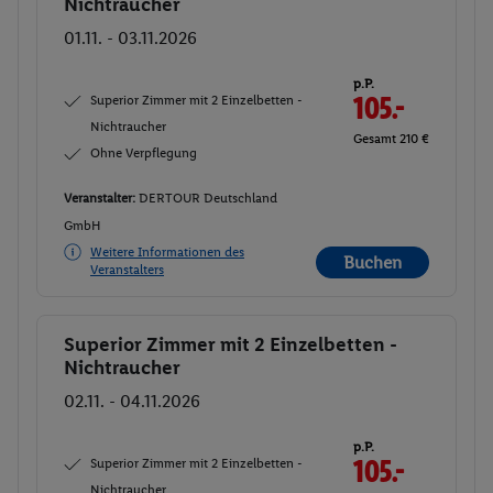
Nichtraucher
01.11. - 03.11.2026
p.P.
Superior Zimmer mit 2 Einzelbetten -
105.-
Nichtraucher
Gesamt 210 €
Ohne Verpflegung
Veranstalter:
DERTOUR Deutschland
GmbH
Weitere Informationen des
Buchen
Veranstalters
Superior Zimmer mit 2 Einzelbetten -
Buchen
Nichtraucher
02.11. - 04.11.2026
p.P.
Superior Zimmer mit 2 Einzelbetten -
105.-
Nichtraucher