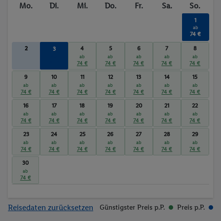
Mo.
Di.
Mi.
Do.
Fr.
Sa.
So.
Whirlpool
Massagen
1
ab
74 €
2
4
5
6
7
8
3
ab
ab
ab
ab
ab
ab
74 €
74 €
74 €
74 €
74 €
74 €
9
10
11
12
13
14
15
ab
ab
ab
ab
ab
ab
ab
74 €
74 €
74 €
74 €
74 €
74 €
74 €
16
17
18
19
20
21
22
ab
ab
ab
ab
ab
ab
ab
74 €
74 €
74 €
74 €
74 €
74 €
74 €
23
24
25
26
27
28
29
ab
ab
ab
ab
ab
ab
ab
74 €
74 €
74 €
74 €
74 €
74 €
74 €
30
ab
74 €
Reisedaten zurücksetzen
Günstigster Preis p.P.
Preis p.P.