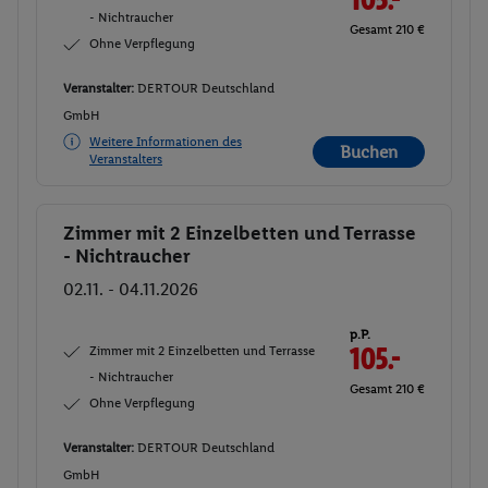
- Nichtraucher
Gesamt 210 €
Ohne Verpflegung
Veranstalter:
DERTOUR Deutschland
GmbH
Weitere Informationen des
Buchen
Veranstalters
Zimmer mit 2 Einzelbetten und Terrasse
Buchen
- Nichtraucher
02.11. - 04.11.2026
p.P.
Zimmer mit 2 Einzelbetten und Terrasse
105.-
- Nichtraucher
Gesamt 210 €
Ohne Verpflegung
Veranstalter:
DERTOUR Deutschland
GmbH