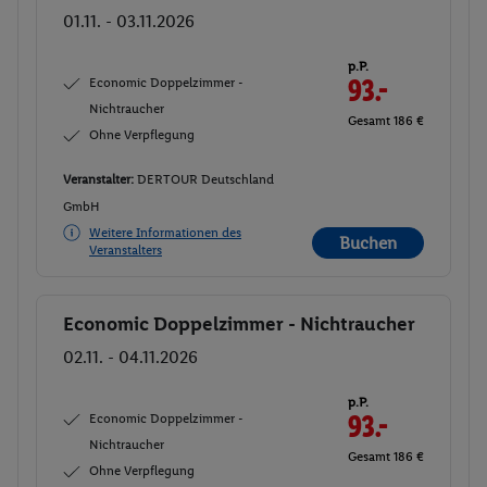
01.11. - 03.11.2026
p.P.
Economic Doppelzimmer -
93.-
Nichtraucher
Gesamt 186 €
Ohne Verpflegung
Veranstalter:
DERTOUR Deutschland
GmbH
Weitere Informationen des
Buchen
Veranstalters
Economic Doppelzimmer - Nichtraucher
Buchen
02.11. - 04.11.2026
p.P.
Economic Doppelzimmer -
93.-
Nichtraucher
Gesamt 186 €
Ohne Verpflegung