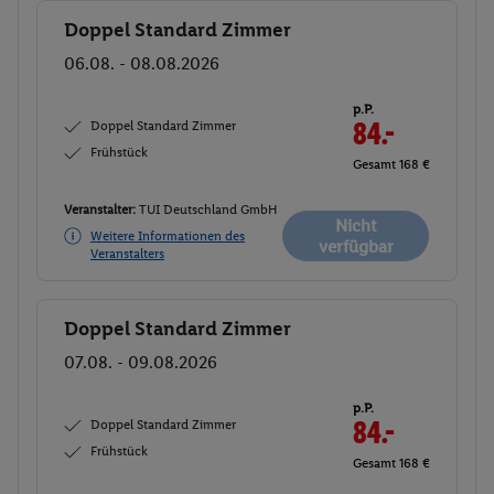
Doppel Standard Zimmer
Buchen
06.08. - 08.08.2026
p.P.
Doppel Standard Zimmer
84.-
Frühstück
Gesamt 168 €
Veranstalter:
TUI Deutschland GmbH
Nicht
Weitere Informationen des
verfügbar
Veranstalters
Doppel Standard Zimmer
Buchen
07.08. - 09.08.2026
p.P.
Doppel Standard Zimmer
84.-
Frühstück
Gesamt 168 €