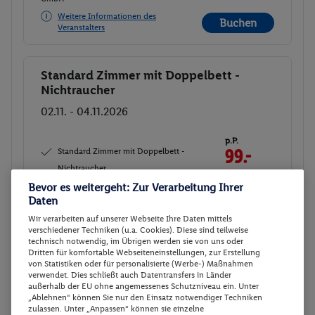
Weitere Informationen des
Buchen
Veranstalters
Standard Zimmer mit Doppelbett -
Buchen
Nichtraucher
02.11. - 04.11.2026
p.P.
Standard Zimmer mit Doppelbett -
99.-
Nichtraucher
Gesamt 198 €
Ohne Verpflegung
Bevor es weitergeht: Zur Verarbeitung Ihrer
Daten
Veranstalter:
DERTOUR Deutschland
Wir verarbeiten auf unserer Webseite Ihre Daten mittels
verschiedener Techniken (u.a. Cookies). Diese sind teilweise
GmbH
technisch notwendig, im Übrigen werden sie von uns oder
Weitere Informationen des
Dritten für komfortable Webseiteneinstellungen, zur Erstellung
Buchen
Veranstalters
von Statistiken oder für personalisierte (Werbe-) Maßnahmen
verwendet. Dies schließt auch Datentransfers in Länder
außerhalb der EU ohne angemessenes Schutzniveau ein. Unter
„Ablehnen“ können Sie nur den Einsatz notwendiger Techniken
5 weitere Angebote anzeigen
zulassen. Unter „Anpassen“ können sie einzelne