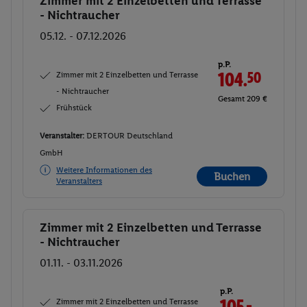
Zimmer mit 2 Einzelbetten und Terrasse
Buchen
- Nichtraucher
05.12. - 07.12.2026
p.P.
Zimmer mit 2 Einzelbetten und Terrasse
104.
50
- Nichtraucher
Gesamt 209 €
Frühstück
Veranstalter:
DERTOUR Deutschland
GmbH
Weitere Informationen des
Buchen
Veranstalters
Zimmer mit 2 Einzelbetten und Terrasse
Buchen
- Nichtraucher
01.11. - 03.11.2026
p.P.
Zimmer mit 2 Einzelbetten und Terrasse
105.-