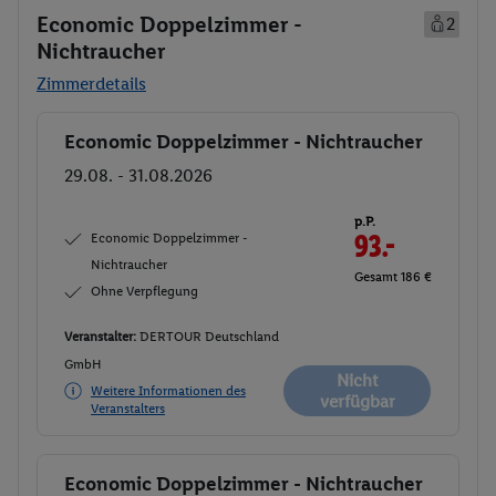
Economic Doppelzimmer -
2
Nichtraucher
Zimmerdetails
Economic Doppelzimmer - Nichtraucher
Buchen
29.08. - 31.08.2026
p.P.
Economic Doppelzimmer -
93.-
Nichtraucher
Gesamt 186 €
Ohne Verpflegung
Veranstalter:
DERTOUR Deutschland
GmbH
Nicht
Weitere Informationen des
verfügbar
Veranstalters
Economic Doppelzimmer - Nichtraucher
Buchen