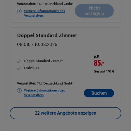
Veranstalter:
TUI Deutschland GmbH
Nicht
Weitere Informationen des
verfügbar
Veranstalters
Doppel Standard Zimmer
Buchen
08.08. - 10.08.2026
p.P.
Doppel Standard Zimmer
85.-
Frühstück
Gesamt 170 €
Veranstalter:
TUI Deutschland GmbH
Weitere Informationen des
Buchen
Veranstalters
22 weitere Angebote anzeigen