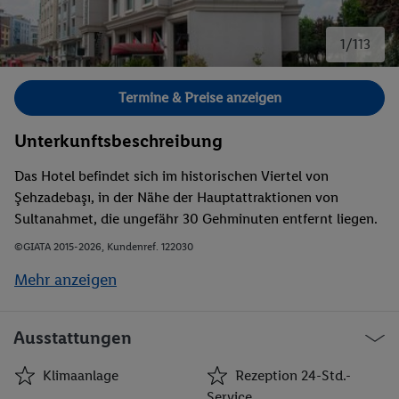
1/113
Bild 1 von 113.
Termine & Preise anzeigen
Unterkunftsbeschreibung
Das Hotel befindet sich im historischen Viertel von
Şehzadebaşı, in der Nähe der Hauptattraktionen von
Sultanahmet, die ungefähr 30 Gehminuten entfernt liegen.
Die Tram-Haltestelle Laleli und die Metro-Station Aksaray
©GIATA 2015-2026, Kundenref. 122030
liegen nur wenige Gehminuten entfernt. Es gibt
Mehr anzeigen
Restaurants, Bars und Geschäfte in der Nähe.
Ausstattungen
Klimaanlage
Rezeption 24-Std.-
Service