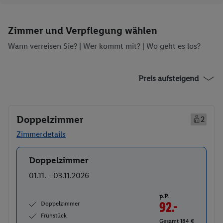
Zimmer und Verpflegung wählen
Wann verreisen Sie? |
Wer kommt mit?
| Wo geht es los?
Preis aufsteigend
Doppelzimmer
2
Zimmerdetails
Doppelzimmer
Buchen
01.11. - 03.11.2026
p.P.
Doppelzimmer
92.-
Frühstück
Gesamt 184 €