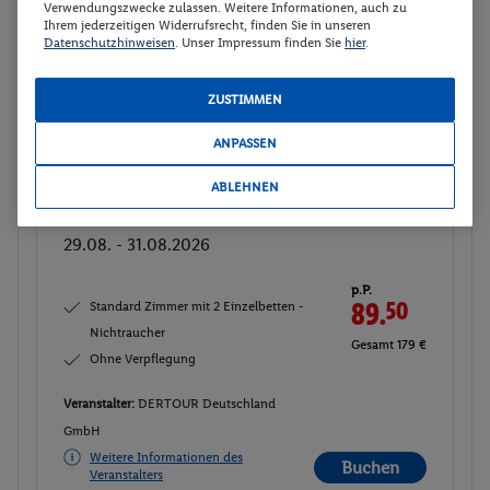
Verwendungszwecke zulassen. Weitere Informationen, auch zu
Ihrem jederzeitigen Widerrufsrecht, finden Sie in unseren
Datenschutzhinweisen
. Unser Impressum finden Sie
hier
.
Standard Zimmer mit 2 Einzelbetten -
2
Nichtraucher
ZUSTIMMEN
Zimmerdetails
ANPASSEN
Standard Zimmer mit 2 Einzelbetten -
Buchen
ABLEHNEN
Nichtraucher
29.08. - 31.08.2026
p.P.
Standard Zimmer mit 2 Einzelbetten -
89.
50
Nichtraucher
Gesamt 179 €
Ohne Verpflegung
Veranstalter:
DERTOUR Deutschland
GmbH
Weitere Informationen des
Buchen
Veranstalters