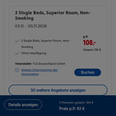
2 Single Beds, Superior Room, Non-
Buchen
Smoking
03.11. - 05.11.2026
p.P.
2 Single Beds, Superior Room, Non-
108.-
Smoking
Gesamt 216 €
Ohne Verpflegung
Veranstalter:
TUI Deutschland GmbH
Weitere Informationen des
Buchen
Veranstalters
30 weitere Angebote anzeigen
2 Personen gesamt: 184 €
Details anzeigen
Preis p.P. 92 €
Family Room, 1 King Bed, Sofa Bed,
2