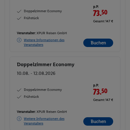
p.P.
Doppelzimmer Economy
73.
50
Frühstück
Gesamt 147 €
Veranstalter:
XPUR Reisen GmbH
Weitere Informationen des
Buchen
Veranstalters
Doppelzimmer Economy
Buchen
10.08. - 12.08.2026
p.P.
Doppelzimmer Economy
73.
50
Frühstück
Gesamt 147 €
Veranstalter:
XPUR Reisen GmbH
Weitere Informationen des
Buchen
Veranstalters