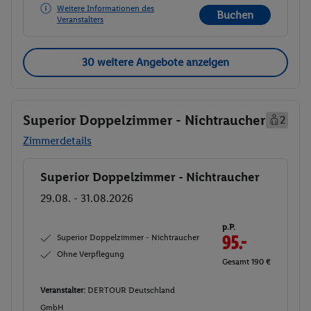
Weitere Informationen des
Buchen
Veranstalters
30 weitere Angebote anzeigen
Superior Doppelzimmer - Nichtraucher
2
Zimmerdetails
Superior Doppelzimmer - Nichtraucher
Buchen
29.08. - 31.08.2026
p.P.
Superior Doppelzimmer - Nichtraucher
95.-
Ohne Verpflegung
Gesamt 190 €
Veranstalter:
DERTOUR Deutschland
GmbH