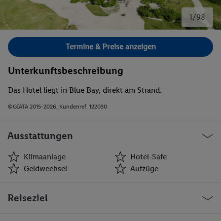
1/98
Bild 1 von 98.
Termine & Preise anzeigen
Unterkunftsbeschreibung
Das Hotel liegt in Blue Bay, direkt am Strand.
©GIATA 2015-2026, Kundenref. 122030
Ausstattungen
Klimaanlage
Hotel-Safe
Geldwechsel
Aufzüge
Klimaanlage
Hotel-Safe
Reiseziel
Geldwechsel
Aufzüge
Café
Minimarkt