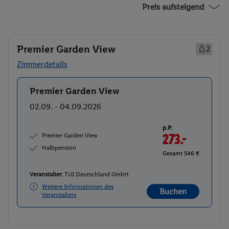
Preis aufsteigend
Premier Garden View
2
Zimmerdetails
Premier Garden View
Buchen
02.09. - 04.09.2026
p.P.
Premier Garden View
273.-
Halbpension
Gesamt 546 €
Veranstalter:
TUI Deutschland GmbH
Weitere Informationen des
Buchen
Veranstalters