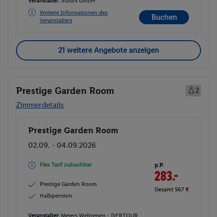
Veranstalter:
Vtours GmbH
Weitere Informationen des
Buchen
Veranstalters
21 weitere Angebote anzeigen
Prestige Garden Room
2
Zimmerdetails
Prestige Garden Room
Buchen
02.09. - 04.09.2026
Flex Tarif zubuchbar
p.P.
283.-
Prestige Garden Room
Gesamt 567 €
Halbpension
Veranstalter:
Meiers Weltreisen - DERTOUR