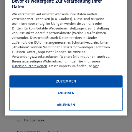
Bevor es weitergeht: Zur Verarbeitung Ihrer
Kostenlose Stornierung bis
10.08.2026
p.P.
Daten
279.-
Kostenlose Umbuchung bis
15.08.2026
Wir verarbeiten auf unserer Webseite Ihre Daten mittels
Gesamt 558 €
verschiedener Techniken (u.a. Cookies). Diese sind teilweise
Doppelzimmer Premium
technisch notwendig, im Übrigen werden sie von uns oder
Dritten für komfortable Webseiteneinstellungen, zur Erstellung
Halbpension
von Statistiken oder für personalisierte (Werbe-) Maßnahmen
verwendet. Dies schließt auch Datentransfers in Länder
Veranstalter:
Vtours GmbH
außerhalb der EU ohne angemessenes Schutzniveau ein. Unter
„Ablehnen“ können Sie nur den Einsatz notwendiger Techniken
Weitere Informationen des
Buchen
zulassen. Unter „Anpassen“ können sie einzelne
Veranstalters
Verwendungszwecke zulassen. Weitere Informationen, auch zu
Ihrem jederzeitigen Widerrufsrecht, finden Sie in unseren
Datenschutzhinweisen
. Unser Impressum finden Sie
hier
.
Doppelzimmer Premium
Buchen
ZUSTIMMEN
08.09. - 10.09.2026
ANPASSEN
Kostenlose Stornierung bis
10.08.2026
p.P.
279.-
Kostenlose Umbuchung bis
16.08.2026
ABLEHNEN
Gesamt 558 €
Doppelzimmer Premium
Halbpension